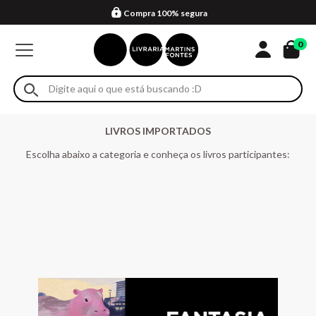
Compra 100% segura
Formas de entrega
Retire na loja
Eventos
Em até 4x sem juros no cartão*
0
LIVROS IMPORTADOS
Escolha abaixo a categoria e conheça os livros participantes: