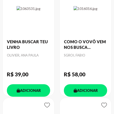
VENHA BUSCAR TEU
COMO O VOVÔ VEM
LIVRO
NOS BUSCA...
Autor
Autor
OLIVIER, ANA PAULA
SGROI, FABIO
R$ 39
,00
R$ 58
,00
ADICIONAR
ADICIONAR