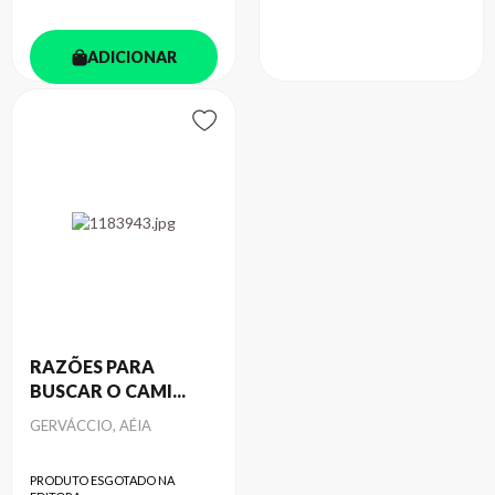
ADICIONAR
RAZÕES PARA
BUSCAR O CAMI...
Autor
GERVÁCCIO, AÉIA
PRODUTO ESGOTADO NA