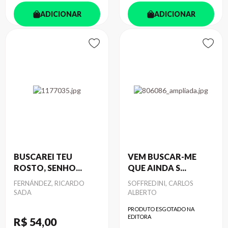
ADICIONAR
ADICIONAR
BUSCAREI TEU
VEM BUSCAR-ME
ROSTO, SENHO...
QUE AINDA S...
Autor
FERNÁNDEZ, RICARDO
Autor
SOFFREDINI, CARLOS
SADA
ALBERTO
PRODUTO ESGOTADO NA
EDITORA
R$ 54
,00