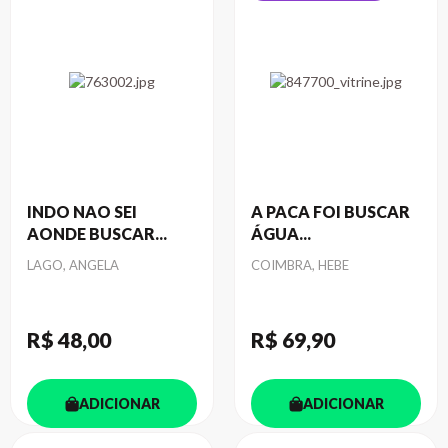
INDO NAO SEI
A PACA FOI BUSCAR
AONDE BUSCAR...
ÁGUA...
Autor
Autor
LAGO, ANGELA
COIMBRA, HEBE
R$ 48
,00
R$ 69
,90
ADICIONAR
ADICIONAR