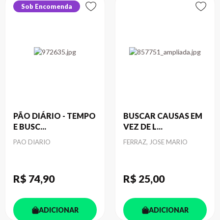
Sob Encomenda
PÃO DIÁRIO - TEMPO
BUSCAR CAUSAS EM
E BUSC...
VEZ DE L...
Autor
Autor
PAO DIARIO
FERRAZ, JOSE MARIO
R$ 74
,90
R$ 25
,00
ADICIONAR
ADICIONAR