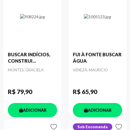
BUSCAR INDÍCIOS,
FUI À FONTE BUSCAR
CONSTRUI...
ÁGUA
Autor
Autor
MONTES, GRACIELA
VENEZA, MAURICIO
R$ 79
,90
R$ 65
,90
ADICIONAR
ADICIONAR
Sob Encomenda