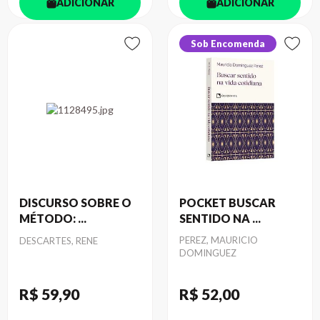
ADICIONAR
ADICIONAR
Sob Encomenda
DISCURSO SOBRE O
POCKET BUSCAR
MÉTODO: ...
SENTIDO NA ...
Autor
Autor
PEREZ, MAURICIO
DESCARTES, RENE
DOMINGUEZ
R$ 59
,90
R$ 52
,00