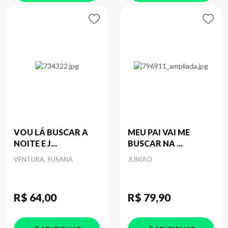
VOU LÁ BUSCAR A
MEU PAI VAI ME
NOITE E J...
BUSCAR NA ...
Autor
Autor
VENTURA, SUSANA
JUNIAO
R$ 64
,00
R$ 79
,90