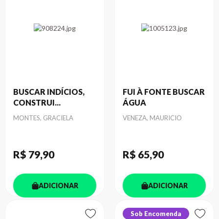
BUSCAR INDÍCIOS,
FUI À FONTE BUSCAR
CONSTRUI...
ÁGUA
Autor
Autor
MONTES, GRACIELA
VENEZA, MAURICIO
R$ 79
,90
R$ 65
,90
ADICIONAR
ADICIONAR
Sob Encomenda