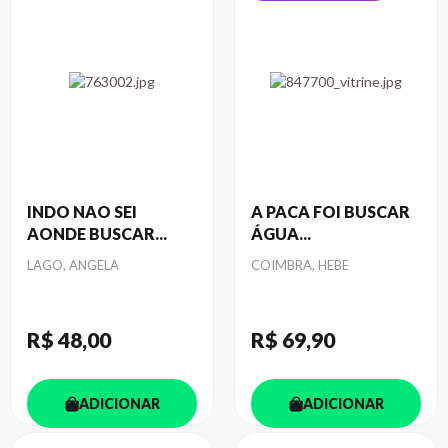
INDO NAO SEI
A PACA FOI BUSCAR
AONDE BUSCAR...
ÁGUA...
Autor
Autor
LAGO, ANGELA
COIMBRA, HEBE
R$ 48
,00
R$ 69
,90
ADICIONAR
ADICIONAR