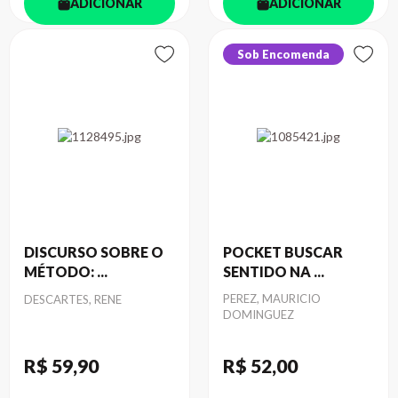
ADICIONAR
ADICIONAR
Sob Encomenda
DISCURSO SOBRE O
POCKET BUSCAR
MÉTODO: ...
SENTIDO NA ...
Autor
Autor
PEREZ, MAURICIO
DESCARTES, RENE
DOMINGUEZ
R$ 59
,90
R$ 52
,00