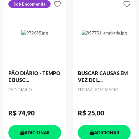
Sob Encomenda
PÃO DIÁRIO - TEMPO
BUSCAR CAUSAS EM
E BUSC...
VEZ DE L...
Autor
Autor
PAO DIARIO
FERRAZ, JOSE MARIO
R$ 74
,90
R$ 25
,00
ADICIONAR
ADICIONAR