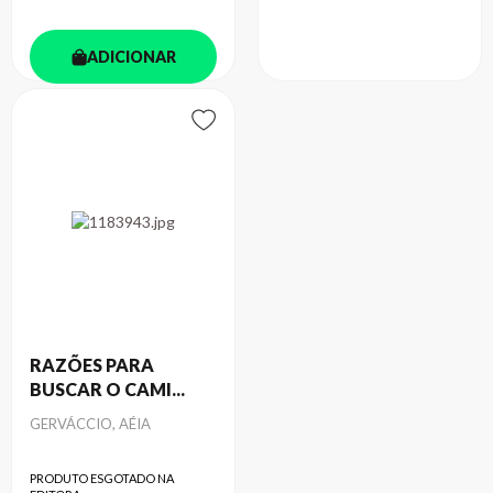
ADICIONAR
RAZÕES PARA
BUSCAR O CAMI...
Autor
GERVÁCCIO, AÉIA
PRODUTO ESGOTADO NA