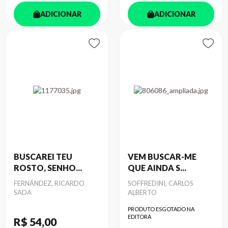
ADICIONAR
ADICIONAR
BUSCAREI TEU
VEM BUSCAR-ME
ROSTO, SENHO...
QUE AINDA S...
Autor
FERNÁNDEZ, RICARDO
Autor
SOFFREDINI, CARLOS
SADA
ALBERTO
PRODUTO ESGOTADO NA
EDITORA
R$ 54
,00