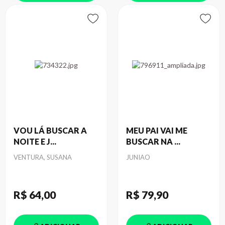
VOU LÁ BUSCAR A
MEU PAI VAI ME
NOITE E J...
BUSCAR NA ...
Autor
Autor
VENTURA, SUSANA
JUNIAO
R$ 64
,00
R$ 79
,90