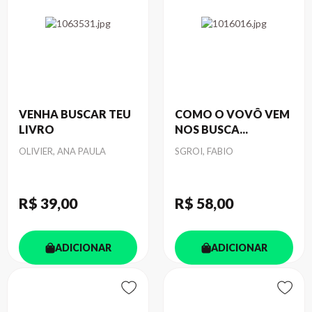
VENHA BUSCAR TEU
COMO O VOVÔ VEM
LIVRO
NOS BUSCA...
Autor
Autor
OLIVIER, ANA PAULA
SGROI, FABIO
R$ 39
,00
R$ 58
,00
ADICIONAR
ADICIONAR