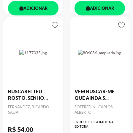
ADICIONAR
ADICIONAR
BUSCAREI TEU
VEM BUSCAR-ME
ROSTO, SENHO...
QUE AINDA S...
Autor
FERNÁNDEZ, RICARDO
Autor
SOFFREDINI, CARLOS
SADA
ALBERTO
PRODUTO ESGOTADO NA
EDITORA
R$ 54
,00