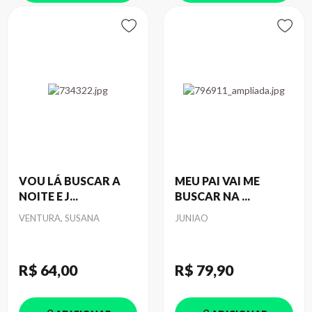
VOU LÁ BUSCAR A
MEU PAI VAI ME
NOITE E J...
BUSCAR NA ...
Autor
Autor
VENTURA, SUSANA
JUNIAO
R$ 64
,00
R$ 79
,90