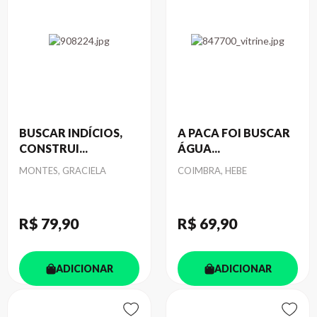
BUSCAR INDÍCIOS,
A PACA FOI BUSCAR
CONSTRUI...
ÁGUA...
Autor
Autor
MONTES, GRACIELA
COIMBRA, HEBE
R$ 79
,90
R$ 69
,90
ADICIONAR
ADICIONAR