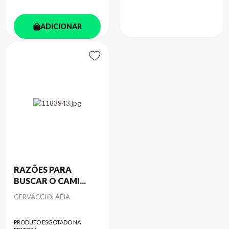
ADICIONAR
RAZÕES PARA
BUSCAR O CAMI...
Autor
GERVÁCCIO, AÉIA
PRODUTO ESGOTADO NA