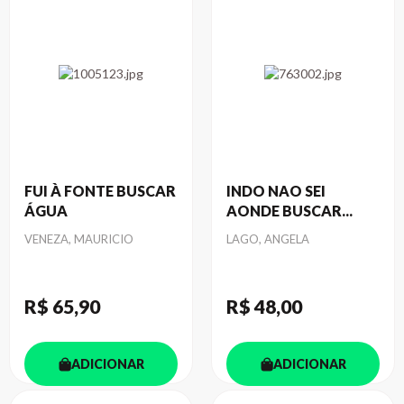
FUI À FONTE BUSCAR
INDO NAO SEI
ÁGUA
AONDE BUSCAR...
Autor
Autor
VENEZA, MAURICIO
LAGO, ANGELA
R$ 65
,90
R$ 48
,00
ADICIONAR
ADICIONAR