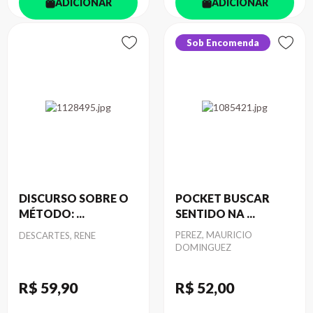
ADICIONAR
ADICIONAR
Sob Encomenda
DISCURSO SOBRE O
POCKET BUSCAR
MÉTODO: ...
SENTIDO NA ...
Autor
Autor
PEREZ, MAURICIO
DESCARTES, RENE
DOMINGUEZ
R$ 59
,90
R$ 52
,00