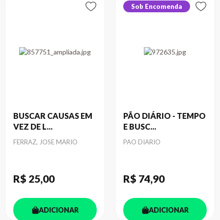
Sob Encomenda
BUSCAR CAUSAS EM
PÃO DIÁRIO - TEMPO
VEZ DE L...
E BUSC...
Autor
Autor
FERRAZ, JOSE MARIO
PAO DIARIO
R$ 25
,00
R$ 74
,90
ADICIONAR
ADICIONAR