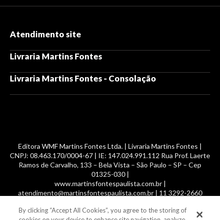
Atendimento site
Livraria Martins Fontes
Livraria Martins Fontes - Consolação
Editora WMF Martins Fontes Ltda. | Livraria Martins Fontes |
CNPJ: 08.463.170/0004-67 | IE: 147.024.991.112 Rua Prof. Laerte
Ramos de Carvalho, 133 – Bela Vista – São Paulo – SP – Cep
01325-030 |
www.martinsfontespaulista.com.br |
atendimento@martinsfontespaulista.com.br | 11 3292-2660
By clicking “Accept All Cookies”, you agree to the storing of
© 2014 -
2026
, MartinsFontes livros nacionais e importados,
cookies on your device to enhance site navigation, analyze