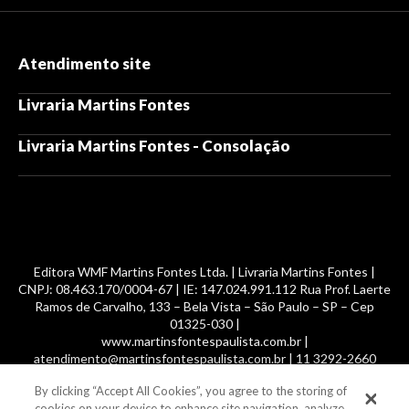
Atendimento site
Livraria Martins Fontes
Livraria Martins Fontes - Consolação
Editora WMF Martins Fontes Ltda. | Livraria Martins Fontes |
CNPJ: 08.463.170/0004-67 | IE: 147.024.991.112 Rua Prof. Laerte
Ramos de Carvalho, 133 – Bela Vista – São Paulo – SP – Cep
01325-030 |
www.martinsfontespaulista.com.br |
atendimento@martinsfontespaulista.com.br | 11 3292-2660
By clicking “Accept All Cookies”, you agree to the storing of
© 2014 -
2026
, MartinsFontes livros nacionais e importados,
cookies on your device to enhance site navigation, analyze