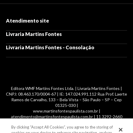
Atendimento site
Livraria Martins Fontes
Livraria Martins Fontes - Consolação
Editora WMF Martins Fontes Ltda. | Livraria Martins Fontes |
CNPJ: 08.463.170/0004-67 | IE: 147.024.991.112 Rua Prof. Laerte
Ramos de Carvalho, 133 – Bela Vista – São Paulo – SP – Cep
01325-030 |
www.martinsfontespaulista.com.br |
atendimento@martinsfontespaulista.com.br | 11 3292-2660
By clicking “Accept All Cookies”, you agree to the storing of
© 2014 -
2026
, MartinsFontes livros nacionais e importados,
cookies on your device to enhance site navigation, analyze