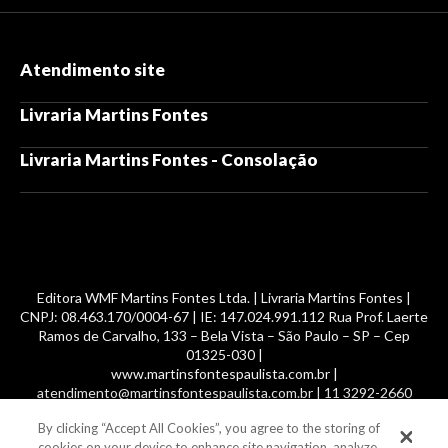
Atendimento site
Livraria Martins Fontes
Livraria Martins Fontes - Consolação
Editora WMF Martins Fontes Ltda. | Livraria Martins Fontes |
CNPJ: 08.463.170/0004-67 | IE: 147.024.991.112 Rua Prof. Laerte
Ramos de Carvalho, 133 – Bela Vista – São Paulo – SP – Cep
01325-030 |
www.martinsfontespaulista.com.br |
atendimento@martinsfontespaulista.com.br | 11 3292-2660
By clicking “Accept All Cookies”, you agree to the storing of
© 2014 -
2026
, MartinsFontes livros nacionais e importados,
cookies on your device to enhance site navigation, analyze