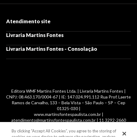
Atendimento site
Livraria Martins Fontes
Livraria Martins Fontes - Consolação
Editora WMF Martins Fontes Ltda. | Livraria Martins Fontes |
CNPJ: 08.463.170/0004-67 | IE: 147.024.991.112 Rua Prof. Laerte
Ramos de Carvalho, 133 – Bela Vista – São Paulo – SP – Cep
01325-030 |
www.martinsfontespaulista.com.br |
atendimento@martinsfontespaulista.com.br | 11 3292-2660
By clicking “Accept All Cookies”, you agree to the storing of
© 2014 -
2026
, MartinsFontes livros nacionais e importados,
cookies on your device to enhance site navigation, analyze