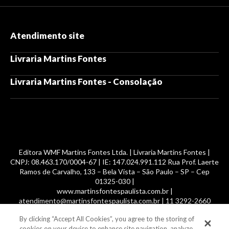
Atendimento site
Livraria Martins Fontes
Livraria Martins Fontes - Consolação
Editora WMF Martins Fontes Ltda. | Livraria Martins Fontes |
CNPJ: 08.463.170/0004-67 | IE: 147.024.991.112 Rua Prof. Laerte
Ramos de Carvalho, 133 – Bela Vista – São Paulo – SP – Cep
01325-030 |
www.martinsfontespaulista.com.br |
atendimento@martinsfontespaulista.com.br | 11 3292-2660
By clicking “Accept All Cookies”, you agree to the storing of
© 2014 -
2026
, MartinsFontes livros nacionais e importados,
cookies on your device to enhance site navigation, analyze