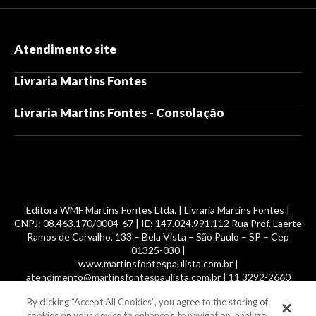
Atendimento site
Livraria Martins Fontes
Livraria Martins Fontes - Consolação
Editora WMF Martins Fontes Ltda. | Livraria Martins Fontes |
CNPJ: 08.463.170/0004-67 | IE: 147.024.991.112 Rua Prof. Laerte
Ramos de Carvalho, 133 – Bela Vista – São Paulo – SP – Cep
01325-030 |
www.martinsfontespaulista.com.br |
atendimento@martinsfontespaulista.com.br | 11 3292-2660
By clicking “Accept All Cookies”, you agree to the storing of
© 2014 -
2026
, MartinsFontes livros nacionais e importados,
cookies on your device to enhance site navigation, analyze