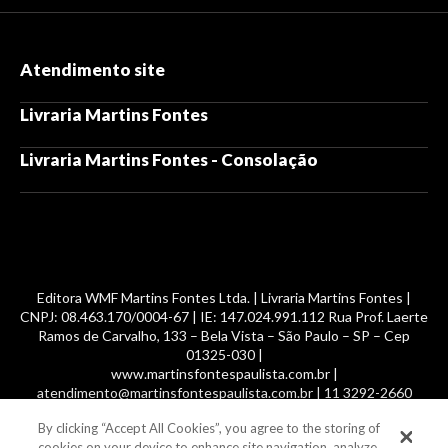
Atendimento site
Livraria Martins Fontes
Livraria Martins Fontes - Consolação
Editora WMF Martins Fontes Ltda. | Livraria Martins Fontes |
CNPJ: 08.463.170/0004-67 | IE: 147.024.991.112 Rua Prof. Laerte
Ramos de Carvalho, 133 – Bela Vista – São Paulo – SP – Cep
01325-030 |
www.martinsfontespaulista.com.br |
atendimento@martinsfontespaulista.com.br | 11 3292-2660
By clicking “Accept All Cookies”, you agree to the storing of
© 2014 -
2026
, MartinsFontes livros nacionais e importados,
cookies on your device to enhance site navigation, analyze