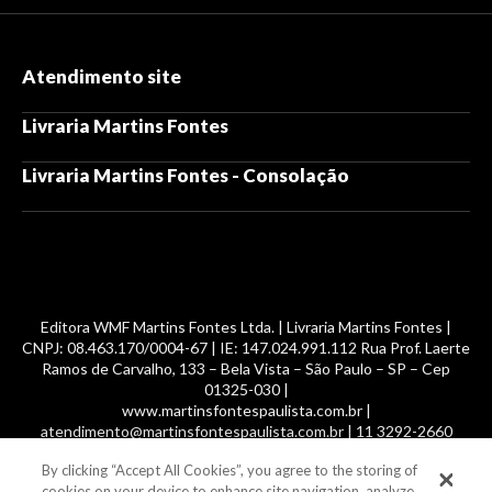
Atendimento site
Livraria Martins Fontes
Livraria Martins Fontes - Consolação
Editora WMF Martins Fontes Ltda. | Livraria Martins Fontes |
CNPJ: 08.463.170/0004-67 | IE: 147.024.991.112 Rua Prof. Laerte
Ramos de Carvalho, 133 – Bela Vista – São Paulo – SP – Cep
01325-030 |
www.martinsfontespaulista.com.br |
atendimento@martinsfontespaulista.com.br | 11 3292-2660
By clicking “Accept All Cookies”, you agree to the storing of
© 2014 -
2026
, MartinsFontes livros nacionais e importados,
cookies on your device to enhance site navigation, analyze