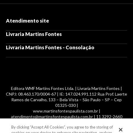
Atendimento site
Livraria Martins Fontes
Livraria Martins Fontes - Consolação
Editora WMF Martins Fontes Ltda. | Livraria Martins Fontes |
CNPJ: 08.463.170/0004-67 | IE: 147.024.991.112 Rua Prof. Laerte
Ramos de Carvalho, 133 – Bela Vista – São Paulo – SP – Cep
01325-030 |
www.martinsfontespaulista.com.br |
atendimento@martinsfontespaulista.com.br | 11 3292-2660
By clicking “Accept All Cookies”, you agree to the storing of
© 2014 -
2026
, MartinsFontes livros nacionais e importados,
cookies on your device to enhance site navigation, analyze