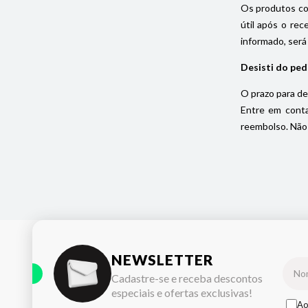
Os produtos com
útil após o rec
informado, será
Desisti do ped
O prazo para de
Entre em conta
reembolso. Não 
NEWSLETTER
Cadastre-se e receba descontos
especiais e ofertas exclusivas!
Ao