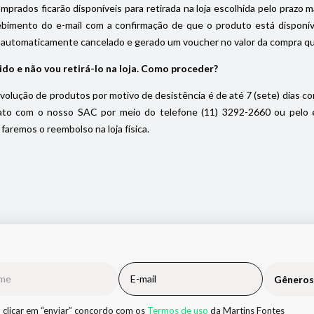
prados ficarão disponíveis para retirada na loja escolhida pelo prazo máx
ebimento do e-mail com a confirmação de que o produto está disponível
 automaticamente cancelado e gerado um voucher no valor da compra que f
ido e não vou retirá-lo na loja. Como proceder?
volução de produtos por motivo de desistência é de até 7 (sete) dias cor
to com o nosso SAC por meio do telefone (11) 3292-2660 ou pelo e-m
faremos o reembolso na loja física.
Gêneros
 clicar em “enviar” concordo com os
Termos de uso
da Martins Fontes