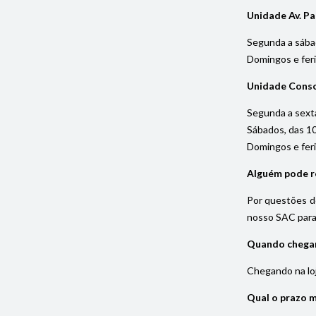
Unidade Av. Pa
Segunda a sába
Domingos e fer
Unidade Cons
Segunda a sexta
Sábados, das 1
Domingos e fer
Alguém pode re
Por questões de
nosso SAC para 
Quando chegar 
Chegando na loja
Qual o prazo 