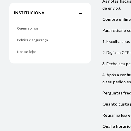
As notas fiscai
de envio.).
INSTITUCIONAL
Compre online e
Quem somos
Para retirar o s
Política e segurança
1. Escolha seus
Nossas lojas
2. Digite o CEP 
3. Feche seu pe
4. Após a confi
o seu pedido est
Perguntas freq
Quanto custa p
Retirar na loja 
Qual o horário