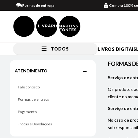
Formas de entrega
Compra 100% se
TODOS
LIVROS DIGITAIS
FORMAS DE ENTREGA
FORMAS D
ATENDIMENTO
Serviço de ent
Fale conosco
Os produtos adq
cliente no mome
Formas de entrega
Serviço de ent
Pagamento
No caso de prod
Trocas e Devoluções
sob responsabil