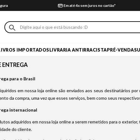
gura
Em até 4x sem juros no cartão*
LIVROS IMPORTADOS
LIVRARIA ANTIRRACISTA
PRÉ-VENDA
S
E ENTREGA
rega para o Brasil
uiridos em nossa loja online são enviados aos seus destinatários por 
nto da compra, uma vez que esses serviços, bem como seus respectivos
rega internacional
utos adquiridos em nossa loja online a serem remetidos para o exterior,
idade do cliente.