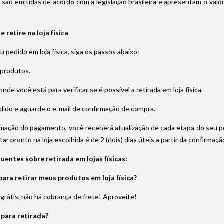
s são emitidas de acordo com a legislação brasileira e apresentam o val
 retire na loja física
eu pedido em loja física, siga os passos abaixo:
 produtos.
onde você está para verificar se é possível a retirada em loja física.
dido e aguarde o e-mail de confirmação de compra.
rmação do pagamento, você receberá atualização de cada etapa do seu pedi
ar pronto na loja escolhida é de 2 (dois) dias úteis a partir da confirma
uentes sobre retirada em lojas físicas:
ara retirar meus produtos em loja física?
é grátis, não há cobrança de frete! Aproveite!
 para retirada?