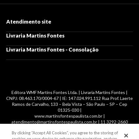
Atendimento site
Livraria Martins Fontes
Livraria Martins Fontes - Consolação
Editora WMF Martins Fontes Ltda. | Livraria Martins Fontes |
CNPJ: 08.463.170/0004-67 | IE: 147.024.991.112 Rua Prof. Laerte
Ramos de Carvalho, 133 – Bela Vista – São Paulo – SP – Cep
01325-030 |
www.martinsfontespaulista.com.br |
atendimento@martinsfontespaulista.com.br | 11 3292-2660
By clicking “Accept All Cookies”, you agree to the storing of
© 2014 -
2026
, MartinsFontes livros nacionais e importados,
cookies on your device to enhance site navigation, analyze