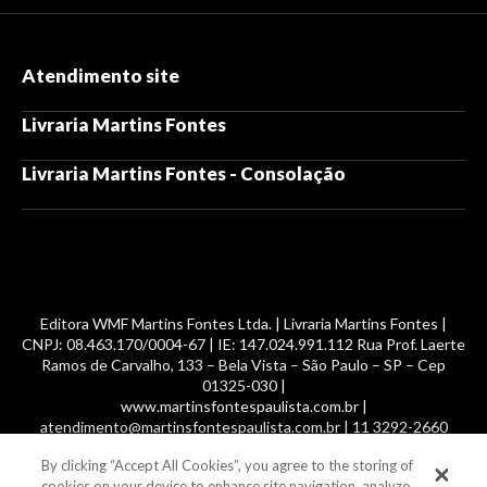
Atendimento site
Livraria Martins Fontes
Livraria Martins Fontes - Consolação
Editora WMF Martins Fontes Ltda. | Livraria Martins Fontes |
CNPJ: 08.463.170/0004-67 | IE: 147.024.991.112 Rua Prof. Laerte
Ramos de Carvalho, 133 – Bela Vista – São Paulo – SP – Cep
01325-030 |
www.martinsfontespaulista.com.br |
atendimento@martinsfontespaulista.com.br | 11 3292-2660
By clicking “Accept All Cookies”, you agree to the storing of
© 2014 -
2026
, MartinsFontes livros nacionais e importados,
cookies on your device to enhance site navigation, analyze