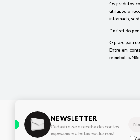
Os produtos com
útil após o rec
informado, será
Desisti do ped
O prazo para de
Entre em conta
reembolso. Não 
NEWSLETTER
Cadastre-se e receba descontos
especiais e ofertas exclusivas!
Ao