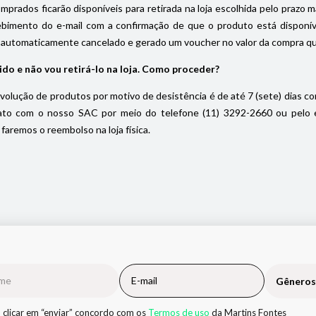
prados ficarão disponíveis para retirada na loja escolhida pelo prazo máx
ebimento do e-mail com a confirmação de que o produto está disponível
 automaticamente cancelado e gerado um voucher no valor da compra que f
ido e não vou retirá-lo na loja. Como proceder?
volução de produtos por motivo de desistência é de até 7 (sete) dias cor
to com o nosso SAC por meio do telefone (11) 3292-2660 ou pelo e-m
faremos o reembolso na loja física.
Gêneros
 clicar em “enviar” concordo com os
Termos de uso
da Martins Fontes