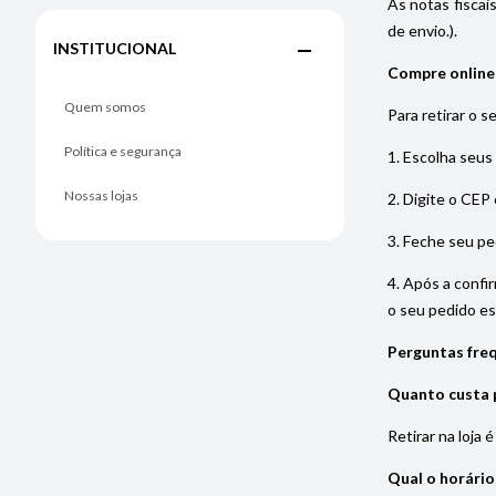
As notas fiscai
de envio.).
INSTITUCIONAL
Compre online e
Quem somos
Para retirar o s
Política e segurança
1. Escolha seus
Nossas lojas
2. Digite o CEP 
3. Feche seu pe
4. Após a confi
o seu pedido est
Perguntas freq
Quanto custa p
Retirar na loja 
Qual o horário