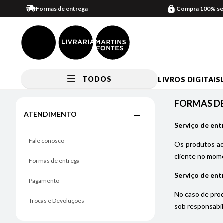
Formas de entrega
Compra 100% se
TODOS
LIVROS DIGITAIS
FORMAS DE ENTREGA
FORMAS D
ATENDIMENTO
Serviço de ent
Fale conosco
Os produtos adq
cliente no mome
Formas de entrega
Serviço de ent
Pagamento
No caso de prod
Trocas e Devoluções
sob responsabil