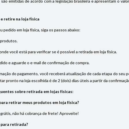
s são emitidas de acordo com a legislação brasileira e apresentam o val
 retire na loja física
eu pedido em loja física, siga os passos abaixo:
 produtos.
onde você está para verificar se é possível a retirada em loja física.
dido e aguarde o e-mail de confirmação de compra.
rmação do pagamento, você receberá atualização de cada etapa do seu pedi
ar pronto na loja escolhida é de 2 (dois) dias úteis a partir da confirma
uentes sobre retirada em lojas físicas:
ara retirar meus produtos em loja física?
é grátis, não há cobrança de frete! Aproveite!
 para retirada?