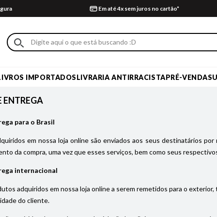
gura
Em até 4x sem juros no cartão*
LIVROS IMPORTADOS
LIVRARIA ANTIRRACISTA
PRÉ-VENDA
S
E ENTREGA
rega para o Brasil
uiridos em nossa loja online são enviados aos seus destinatários por 
nto da compra, uma vez que esses serviços, bem como seus respectivos
rega internacional
utos adquiridos em nossa loja online a serem remetidos para o exterior,
idade do cliente.