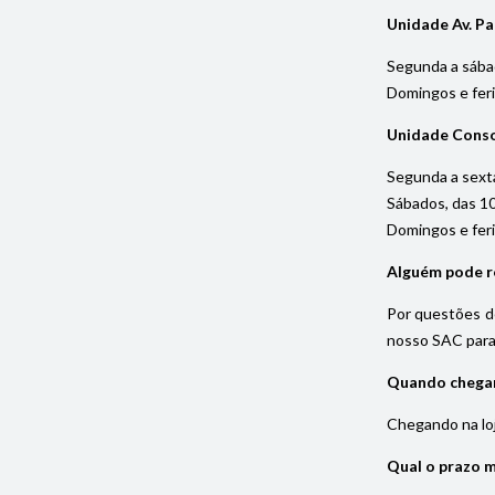
Unidade Av. Pa
Segunda a sába
Domingos e fer
Unidade Cons
Segunda a sexta
Sábados, das 1
Domingos e fer
Alguém pode re
Por questões de
nosso SAC para 
Quando chegar 
Chegando na loja
Qual o prazo 