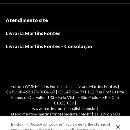
Atendimento site
Livraria Martins Fontes
Livraria Martins Fontes - Consolação
Editora WMF Martins Fontes Ltda. | Livraria Martins Fontes |
CNPJ: 08.463.170/0004-67 | IE: 147.024.991.112 Rua Prof. Laerte
Ramos de Carvalho, 133 – Bela Vista – São Paulo – SP – Cep
01325-030 |
www.martinsfontespaulista.com.br |
atendimento@martinsfontespaulista.com.br | 11 3292-2660
By clicking “Accept All Cookies”, you agree to the storing of
© 2014 -
2026
, MartinsFontes livros nacionais e importados,
cookies on your device to enhance site navigation, analyze