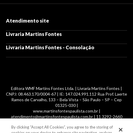
Atendimento site
Livraria Martins Fontes
Livraria Martins Fontes - Consolação
Editora WMF Martins Fontes Ltda. | Livraria Martins Fontes |
CNPJ: 08.463.170/0004-67 | IE: 147.024.991.112 Rua Prof. Laerte
Ramos de Carvalho, 133 – Bela Vista – São Paulo – SP – Cep
01325-030 |
www.martinsfontespaulista.com.br |
atendimento@martinsfontespaulista.com.br | 11 3292-2660
By clicking “Accept All Cookies”, you agree to the storing of
© 2014 -
2026
, MartinsFontes livros nacionais e importados,
cookies on your device to enhance site navigation, analyze