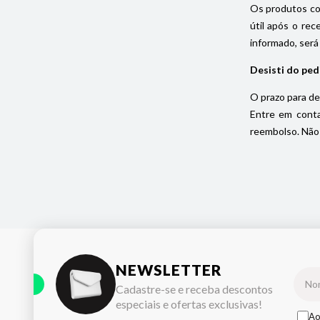
Os produtos com
útil após o rec
informado, será
Desisti do ped
O prazo para de
Entre em conta
reembolso. Não 
NEWSLETTER
Cadastre-se e receba descontos
especiais e ofertas exclusivas!
Ao