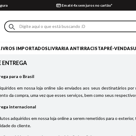
gura
Em até 4x sem juros no cartão*
LIVROS IMPORTADOS
LIVRARIA ANTIRRACISTA
PRÉ-VENDA
S
E ENTREGA
rega para o Brasil
uiridos em nossa loja online são enviados aos seus destinatários por 
nto da compra, uma vez que esses serviços, bem como seus respectivos
rega internacional
utos adquiridos em nossa loja online a serem remetidos para o exterior,
idade do cliente.