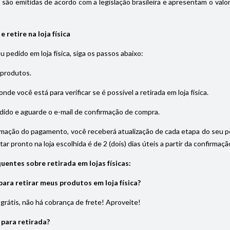
s são emitidas de acordo com a legislação brasileira e apresentam o val
 retire na loja física
eu pedido em loja física, siga os passos abaixo:
 produtos.
onde você está para verificar se é possível a retirada em loja física.
dido e aguarde o e-mail de confirmação de compra.
rmação do pagamento, você receberá atualização de cada etapa do seu pedi
ar pronto na loja escolhida é de 2 (dois) dias úteis a partir da confirma
uentes sobre retirada em lojas físicas:
ara retirar meus produtos em loja física?
é grátis, não há cobrança de frete! Aproveite!
 para retirada?