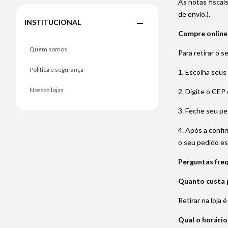
As notas fiscai
de envio.).
INSTITUCIONAL
Compre online e
Quem somos
Para retirar o s
Política e segurança
1. Escolha seus
Nossas lojas
2. Digite o CEP 
3. Feche seu pe
4. Após a confi
o seu pedido est
Perguntas freq
Quanto custa p
Retirar na loja 
Qual o horário