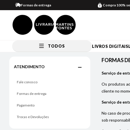
Formas de entrega
Compra 100% se
TODOS
LIVROS DIGITAIS
FORMAS DE ENTREGA
FORMAS D
ATENDIMENTO
Serviço de ent
Fale conosco
Os produtos adq
cliente no mome
Formas de entrega
Serviço de ent
Pagamento
No caso de prod
Trocas e Devoluções
sob responsabil