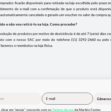
prados ficarão disponíveis para retirada na loja escolhida pelo prazo máx
ebimento do e-mail com a confirmação de que o produto está disponível
 automaticamente cancelado e gerado um voucher no valor da compra que f
ido e não vou retirá-lo na loja. Como proceder?
volução de produtos por motivo de desistência é de até 7 (sete) dias cor
to com o nosso SAC por meio do telefone (11) 3292-2660 ou pelo e-m
faremos o reembolso na loja física.
Gêneros
 clicar em “enviar” concordo com os
Termos de uso
da Martins Fontes