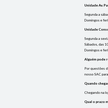
Unidade Av. Pa
Segunda a sába
Domingos e fer
Unidade Cons
Segunda a sexta
Sábados, das 1
Domingos e fer
Alguém pode re
Por questões de
nosso SAC para 
Quando chegar 
Chegando na loja
Qual o prazo 