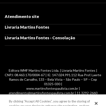
Atendimento site
Livraria Martins Fontes
Livraria Martins Fontes - Consolação
Editora WMF Martins Fontes Ltda. | Livraria Martins Fontes |
CNPJ: 08.463.170/0004-67 | IE: 147.024.991.112 Rua Prof. Laerte
Ramos de Carvalho, 133 – Bela Vista – São Paulo – SP – Cep
01325-030 |
www.martinsfontespaulista.com.br |
atendimento@martinsfontespaulista.com.br | 11 3292-2660
By clicking “Accept All Cookies”, you agree to the storing of
© 2014 -
2026
, MartinsFontes livros nacionais e importados,
cookies on your device to enhance site navigation, analyze