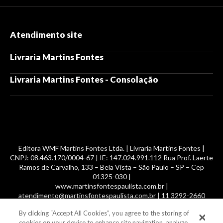
Atendimento site
Livraria Martins Fontes
Livraria Martins Fontes - Consolação
Editora WMF Martins Fontes Ltda. | Livraria Martins Fontes |
CNPJ: 08.463.170/0004-67 | IE: 147.024.991.112 Rua Prof. Laerte
Ramos de Carvalho, 133 – Bela Vista – São Paulo – SP – Cep
01325-030 |
www.martinsfontespaulista.com.br |
atendimento@martinsfontespaulista.com.br | 11 3292-2660
By clicking “Accept All Cookies”, you agree to the storing of
© 2014 -
2026
, MartinsFontes livros nacionais e importados,
cookies on your device to enhance site navigation, analyze