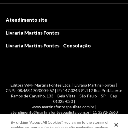
Atendimento site
Livraria Martins Fontes
Livraria Martins Fontes - Consolação
Editora WMF Martins Fontes Ltda. | Livraria Martins Fontes |
CNPJ: 08.463.170/0004-67 | IE: 147.024.991.112 Rua Prof. Laerte
Ramos de Carvalho, 133 – Bela Vista – São Paulo – SP – Cep
01325-030 |
www.martinsfontespaulista.com.br |
atendimento@martinsfontespaulista.com.br | 11 3292-2660
By clicking “Accept All Cookies”, you agree to the storing of
© 2014 -
2026
, MartinsFontes livros nacionais e importados,
cookies on your device to enhance site navigation, analyze