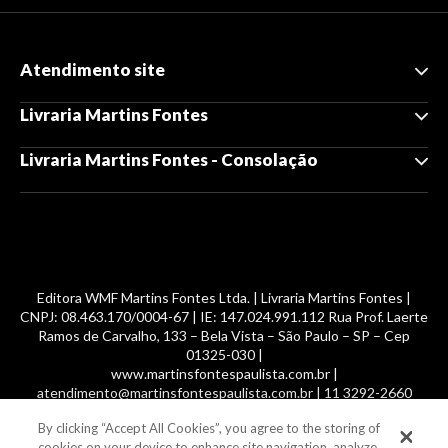
Atendimento site
Livraria Martins Fontes
Livraria Martins Fontes - Consolação
Editora WMF Martins Fontes Ltda. | Livraria Martins Fontes |
CNPJ: 08.463.170/0004-67 | IE: 147.024.991.112 Rua Prof. Laerte
Ramos de Carvalho, 133 – Bela Vista – São Paulo – SP – Cep
01325-030 |
www.martinsfontespaulista.com.br |
atendimento@martinsfontespaulista.com.br | 11 3292-2660
By clicking “Accept All Cookies”, you agree to the storing of
© 2014 -
2026
, MartinsFontes livros nacionais e importados,
cookies on your device to enhance site navigation, analyze