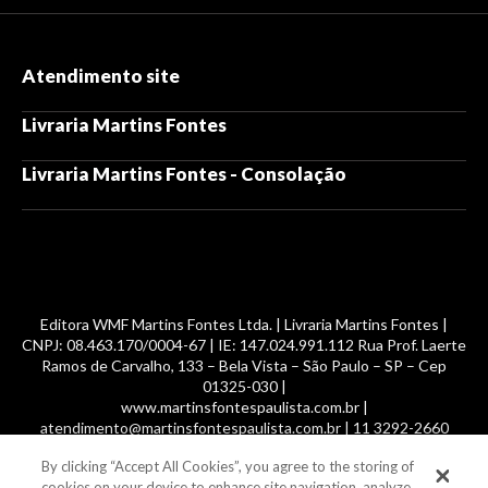
Atendimento site
Livraria Martins Fontes
Livraria Martins Fontes - Consolação
Editora WMF Martins Fontes Ltda. | Livraria Martins Fontes |
CNPJ: 08.463.170/0004-67 | IE: 147.024.991.112 Rua Prof. Laerte
Ramos de Carvalho, 133 – Bela Vista – São Paulo – SP – Cep
01325-030 |
www.martinsfontespaulista.com.br |
atendimento@martinsfontespaulista.com.br | 11 3292-2660
By clicking “Accept All Cookies”, you agree to the storing of
© 2014 -
2026
, MartinsFontes livros nacionais e importados,
cookies on your device to enhance site navigation, analyze