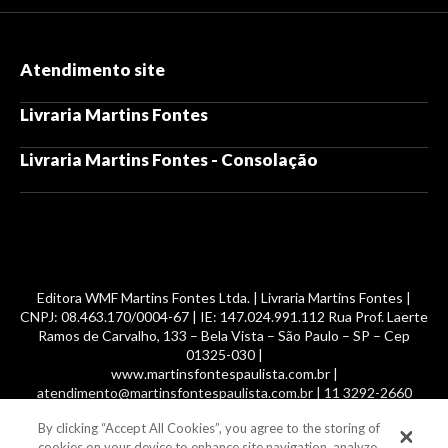
Atendimento site
Livraria Martins Fontes
Livraria Martins Fontes - Consolação
Editora WMF Martins Fontes Ltda. | Livraria Martins Fontes |
CNPJ: 08.463.170/0004-67 | IE: 147.024.991.112 Rua Prof. Laerte
Ramos de Carvalho, 133 – Bela Vista – São Paulo – SP – Cep
01325-030 |
www.martinsfontespaulista.com.br |
atendimento@martinsfontespaulista.com.br | 11 3292-2660
By clicking “Accept All Cookies”, you agree to the storing of
© 2014 -
2026
, MartinsFontes livros nacionais e importados,
cookies on your device to enhance site navigation, analyze