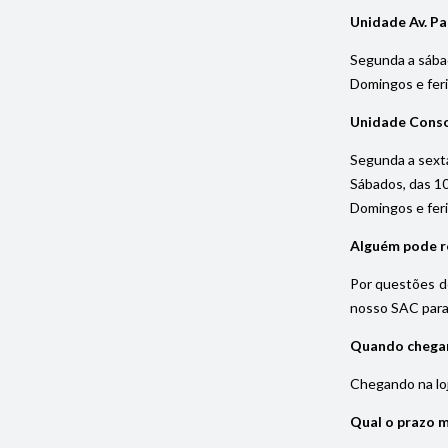
Unidade Av. Pa
Segunda a sába
Domingos e fer
Unidade Cons
Segunda a sexta
Sábados, das 1
Domingos e fer
Alguém pode re
Por questões de
nosso SAC para 
Quando chegar 
Chegando na loja
Qual o prazo 