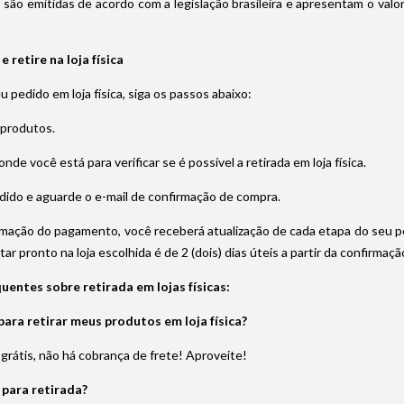
s são emitidas de acordo com a legislação brasileira e apresentam o val
 retire na loja física
eu pedido em loja física, siga os passos abaixo:
 produtos.
onde você está para verificar se é possível a retirada em loja física.
dido e aguarde o e-mail de confirmação de compra.
rmação do pagamento, você receberá atualização de cada etapa do seu pedi
ar pronto na loja escolhida é de 2 (dois) dias úteis a partir da confirma
uentes sobre retirada em lojas físicas:
ara retirar meus produtos em loja física?
é grátis, não há cobrança de frete! Aproveite!
 para retirada?