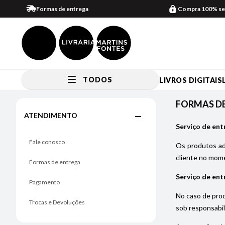
Formas de entrega
Compra 100% se
TODOS
LIVROS DIGITAIS
FORMAS DE ENTREGA
FORMAS D
ATENDIMENTO
Serviço de ent
Fale conosco
Os produtos adq
cliente no mome
Formas de entrega
Serviço de ent
Pagamento
No caso de prod
Trocas e Devoluções
sob responsabil