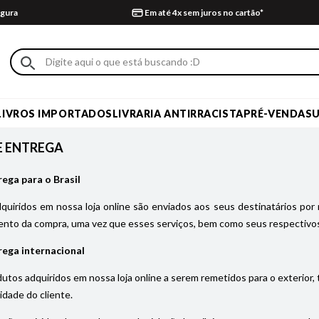
gura
Em até 4x sem juros no cartão*
LIVROS IMPORTADOS
LIVRARIA ANTIRRACISTA
PRÉ-VENDA
S
E ENTREGA
rega para o Brasil
uiridos em nossa loja online são enviados aos seus destinatários por 
nto da compra, uma vez que esses serviços, bem como seus respectivos
rega internacional
utos adquiridos em nossa loja online a serem remetidos para o exterior,
idade do cliente.