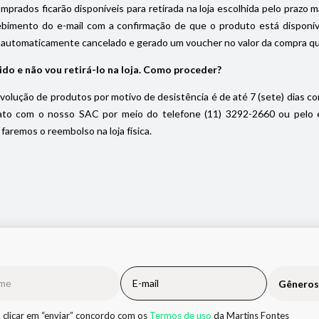
prados ficarão disponíveis para retirada na loja escolhida pelo prazo máx
ebimento do e-mail com a confirmação de que o produto está disponível
 automaticamente cancelado e gerado um voucher no valor da compra que f
ido e não vou retirá-lo na loja. Como proceder?
volução de produtos por motivo de desistência é de até 7 (sete) dias cor
to com o nosso SAC por meio do telefone (11) 3292-2660 ou pelo e-m
faremos o reembolso na loja física.
Gêneros
 clicar em “enviar” concordo com os
Termos de uso
da Martins Fontes