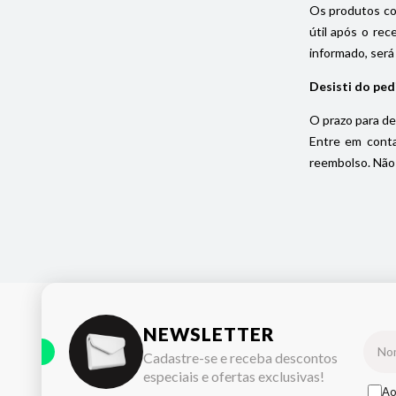
Os produtos com
útil após o rec
informado, será
Desisti do ped
O prazo para de
Entre em conta
reembolso. Não 
NEWSLETTER
Cadastre-se e receba descontos
especiais e ofertas exclusivas!
Ao