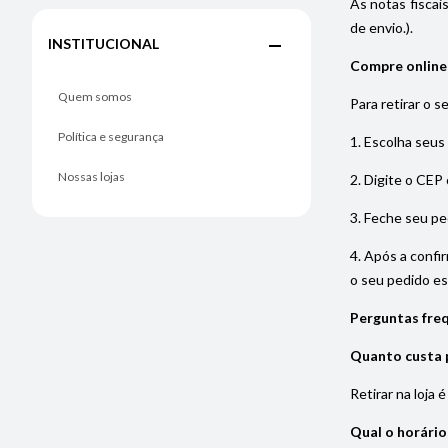
As notas fiscai
de envio.).
INSTITUCIONAL
Compre online e
Quem somos
Para retirar o s
Política e segurança
1. Escolha seus
Nossas lojas
2. Digite o CEP 
3. Feche seu pe
4. Após a confi
o seu pedido est
Perguntas freq
Quanto custa p
Retirar na loja 
Qual o horário