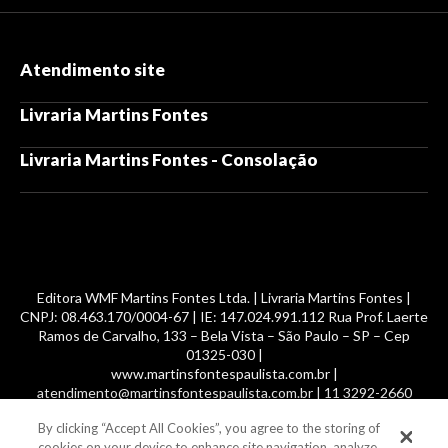
Atendimento site
Livraria Martins Fontes
Livraria Martins Fontes - Consolação
Editora WMF Martins Fontes Ltda. | Livraria Martins Fontes |
CNPJ: 08.463.170/0004-67 | IE: 147.024.991.112 Rua Prof. Laerte
Ramos de Carvalho, 133 – Bela Vista – São Paulo – SP – Cep
01325-030 |
www.martinsfontespaulista.com.br |
atendimento@martinsfontespaulista.com.br | 11 3292-2660
By clicking “Accept All Cookies”, you agree to the storing of
© 2014 -
2026
, MartinsFontes livros nacionais e importados,
cookies on your device to enhance site navigation, analyze