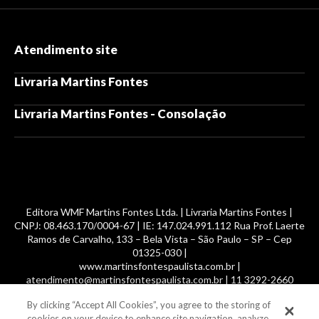
Atendimento site
Livraria Martins Fontes
Livraria Martins Fontes - Consolação
Editora WMF Martins Fontes Ltda. | Livraria Martins Fontes |
CNPJ: 08.463.170/0004-67 | IE: 147.024.991.112 Rua Prof. Laerte
Ramos de Carvalho, 133 – Bela Vista – São Paulo – SP – Cep
01325-030 |
www.martinsfontespaulista.com.br |
atendimento@martinsfontespaulista.com.br | 11 3292-2660
By clicking “Accept All Cookies”, you agree to the storing of
© 2014 -
2026
, MartinsFontes livros nacionais e importados,
cookies on your device to enhance site navigation, analyze