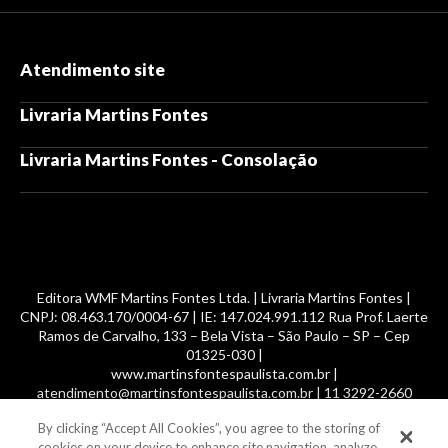
Atendimento site
Livraria Martins Fontes
Livraria Martins Fontes - Consolação
Editora WMF Martins Fontes Ltda. | Livraria Martins Fontes |
CNPJ: 08.463.170/0004-67 | IE: 147.024.991.112 Rua Prof. Laerte
Ramos de Carvalho, 133 – Bela Vista – São Paulo – SP – Cep
01325-030 |
www.martinsfontespaulista.com.br |
atendimento@martinsfontespaulista.com.br | 11 3292-2660
By clicking “Accept All Cookies”, you agree to the storing of
© 2014 -
2026
, MartinsFontes livros nacionais e importados,
cookies on your device to enhance site navigation, analyze