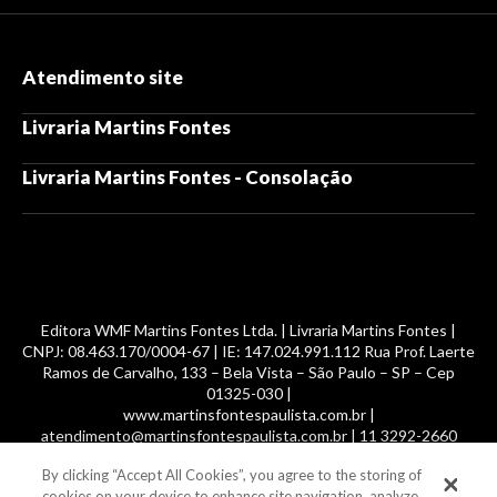
Atendimento site
Livraria Martins Fontes
Livraria Martins Fontes - Consolação
Editora WMF Martins Fontes Ltda. | Livraria Martins Fontes |
CNPJ: 08.463.170/0004-67 | IE: 147.024.991.112 Rua Prof. Laerte
Ramos de Carvalho, 133 – Bela Vista – São Paulo – SP – Cep
01325-030 |
www.martinsfontespaulista.com.br |
atendimento@martinsfontespaulista.com.br | 11 3292-2660
By clicking “Accept All Cookies”, you agree to the storing of
© 2014 -
2026
, MartinsFontes livros nacionais e importados,
cookies on your device to enhance site navigation, analyze