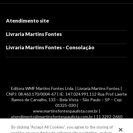
Atendimento site
Livraria Martins Fontes
Livraria Martins Fontes - Consolação
Editora WMF Martins Fontes Ltda. | Livraria Martins Fontes |
CNPJ: 08.463.170/0004-67 | IE: 147.024.991.112 Rua Prof. Laerte
Ramos de Carvalho, 133 – Bela Vista – São Paulo – SP – Cep
01325-030 |
www.martinsfontespaulista.com.br |
atendimento@martinsfontespaulista.com.br | 11 3292-2660
By clicking “Accept All Cookies”, you agree to the storing of
© 2014 -
2026
, MartinsFontes livros nacionais e importados,
cookies on your device to enhance site navigation, analyze