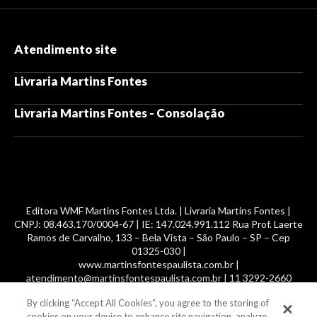
Atendimento site
Livraria Martins Fontes
Livraria Martins Fontes - Consolação
Editora WMF Martins Fontes Ltda. | Livraria Martins Fontes |
CNPJ: 08.463.170/0004-67 | IE: 147.024.991.112 Rua Prof. Laerte
Ramos de Carvalho, 133 – Bela Vista – São Paulo – SP – Cep
01325-030 |
www.martinsfontespaulista.com.br |
atendimento@martinsfontespaulista.com.br | 11 3292-2660
By clicking “Accept All Cookies”, you agree to the storing of
© 2014 -
2026
, MartinsFontes livros nacionais e importados,
cookies on your device to enhance site navigation, analyze