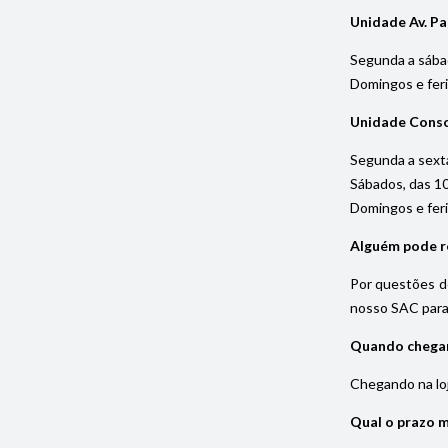
Unidade Av. Pa
Segunda a sába
Domingos e fer
Unidade Cons
Segunda a sexta
Sábados, das 1
Domingos e fer
Alguém pode re
Por questões de
nosso SAC para 
Quando chegar 
Chegando na loja
Qual o prazo 