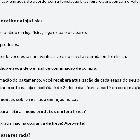
s são emitidas de acordo com a legislação brasileira e apresentam o val
 retire na loja física
eu pedido em loja física, siga os passos abaixo:
 produtos.
onde você está para verificar se é possível a retirada em loja física.
dido e aguarde o e-mail de confirmação de compra.
rmação do pagamento, você receberá atualização de cada etapa do seu pedi
ar pronto na loja escolhida é de 2 (dois) dias úteis a partir da confirma
uentes sobre retirada em lojas físicas:
ara retirar meus produtos em loja física?
é grátis, não há cobrança de frete! Aproveite!
 para retirada?