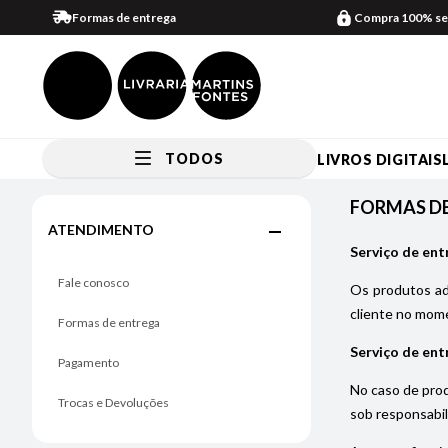
Formas de entrega
Compra 100% se
TODOS
LIVROS DIGITAIS
FORMAS DE ENTREGA
FORMAS D
ATENDIMENTO
Serviço de ent
Fale conosco
Os produtos adq
cliente no mome
Formas de entrega
Serviço de ent
Pagamento
No caso de prod
Trocas e Devoluções
sob responsabil