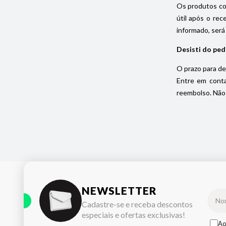
Os produtos com
útil após o rec
informado, será
Desisti do ped
O prazo para de
Entre em conta
reembolso. Não 
NEWSLETTER
Cadastre-se e receba descontos
especiais e ofertas exclusivas!
Ao