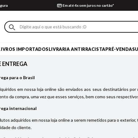
gura
Em até 4x sem juros no cartão*
LIVROS IMPORTADOS
LIVRARIA ANTIRRACISTA
PRÉ-VENDA
S
E ENTREGA
rega para o Brasil
uiridos em nossa loja online são enviados aos seus destinatários por 
nto da compra, uma vez que esses serviços, bem como seus respectivos
rega internacional
utos adquiridos em nossa loja online a serem remetidos para o exterior,
idade do cliente.