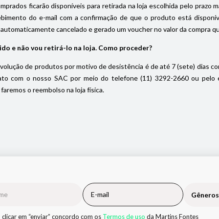
prados ficarão disponíveis para retirada na loja escolhida pelo prazo máx
ebimento do e-mail com a confirmação de que o produto está disponível
 automaticamente cancelado e gerado um voucher no valor da compra que f
ido e não vou retirá-lo na loja. Como proceder?
volução de produtos por motivo de desistência é de até 7 (sete) dias cor
to com o nosso SAC por meio do telefone (11) 3292-2660 ou pelo e-m
faremos o reembolso na loja física.
Gêneros
 clicar em “enviar” concordo com os
Termos de uso
da Martins Fontes