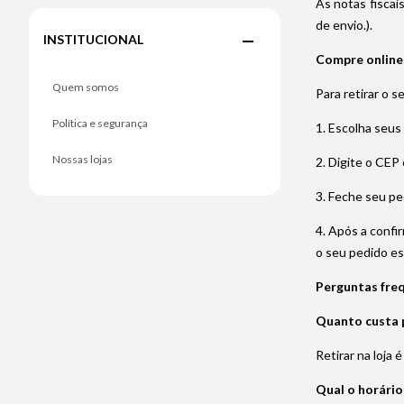
As notas fiscai
de envio.).
INSTITUCIONAL
Compre online e
Quem somos
Para retirar o s
Política e segurança
1. Escolha seus
Nossas lojas
2. Digite o CEP 
3. Feche seu pe
4. Após a confi
o seu pedido est
Perguntas freq
Quanto custa p
Retirar na loja 
Qual o horário