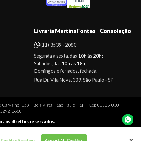
ÓTIMO
Livraria Martins Fontes - Consolação
(11) 3539 - 2080
Segunda a sexta, das
10h
às
20h;
Sábados, das
10h
às
18h;
Domingos e feriados, fechada.
Rua Dr. Vila Nova, 309. São Paulo - SP
 Carvalho, 133 – Bela Vista – São Paulo – SP – Cep 01325-030 |
1 3292-2660
dos os direitos reservados.
Cookies Settings
Accept All Cookies