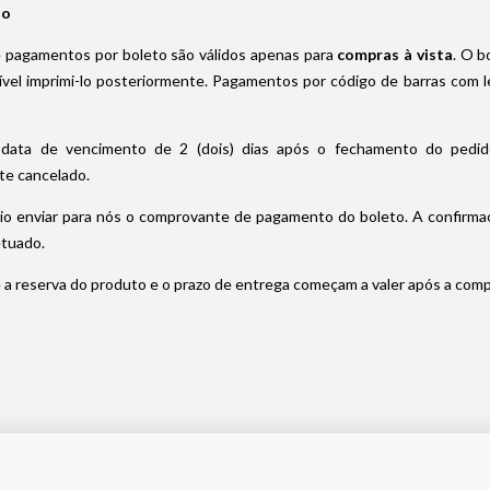
io
pagamentos por boleto são válidos apenas para
compras à vista
. O b
el imprimi-lo posteriormente. Pagamentos por código de barras com le
data de vencimento de 2 (dois) dias após o fechamento do pedido
e cancelado.
io enviar para nós o comprovante de pagamento do boleto. A confirmaç
etuado.
a reserva do produto e o prazo de entrega começam a valer após a com