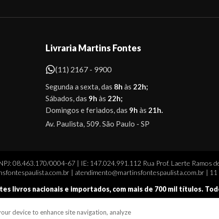
Livraria Martins Fontes
(11) 2167 - 9900
Segunda a sexta, das
8h
às
22h;
Sábados, das
9h
às
22h;
Domingos e feriados, das
9h
às
21h.
Av. Paulista, 509. São Paulo - SP
CNPJ: 08.463.170/0004-67 | IE: 147.024.991.112 Rua Prof. Laerte Ramos de
sfontespaulista.com.br | atendimento@martinsfontespaulista.com.br | 1
tes livros nacionais e importados, com mais de 700 mil títulos. To
 your device to enhance site navigation, analyze