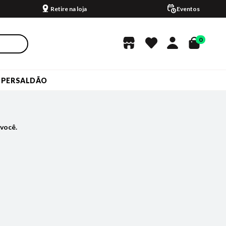
Retire na loja
Eventos
0
UPERSALDÃO
você.