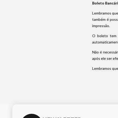
Boleto Bancár
Lembramos que 
também é possív
impressão.
O boleto tem 
automaticament
Não é necessár
após ele ser ef
Lembramos que 