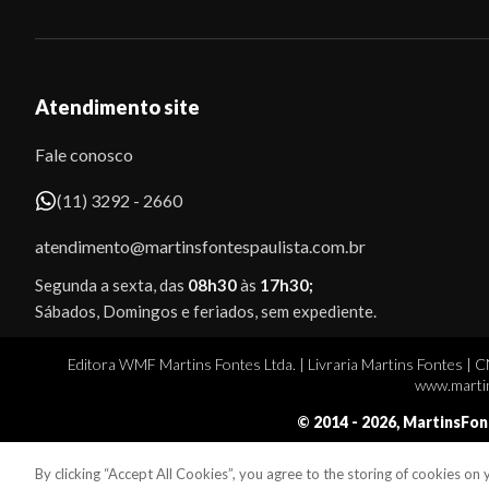
Atendimento site
Fale conosco
(11) 3292 - 2660
atendimento@martinsfontespaulista.com.br
Segunda a sexta, das
08h30
às
17h30;
Sábados, Domingos e feriados, sem expediente.
Editora WMF Martins Fontes Ltda. | Livraria Martins Fontes | 
www.martin
© 2014 -
2026
, MartinsFon
By clicking “Accept All Cookies”, you agree to the storing of cookies on
Sobe