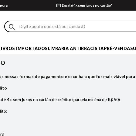
gura
Em até 4x sem juros no cartão*
LIVROS IMPORTADOS
LIVRARIA ANTIRRACISTA
PRÉ-VENDA
S
TO
as nossas formas de pagamento e escolha a que for mais viável para 
dito
 até
4x sem juros
no cartão de crédito (parcela mínima de R$ 50)
ito:
rd