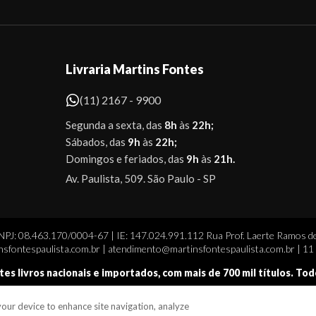
Livraria Martins Fontes
(11) 2167 - 9900
Segunda a sexta, das
8h
às
22h;
Sábados, das
9h
às
22h;
Domingos e feriados, das
9h
às
21h.
Av. Paulista, 509. São Paulo - SP
CNPJ: 08.463.170/0004-67 | IE: 147.024.991.112 Rua Prof. Laerte Ramos de
sfontespaulista.com.br | atendimento@martinsfontespaulista.com.br | 1
tes livros nacionais e importados, com mais de 700 mil títulos. To
 your device to enhance site navigation, analyze