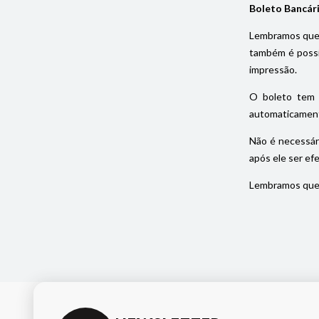
Boleto Bancár
Lembramos que 
também é possív
impressão.
O boleto tem 
automaticament
Não é necessár
após ele ser ef
Lembramos que 