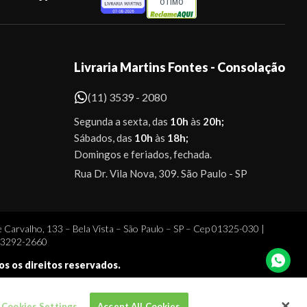
ÓTIMO
Livraria Martins Fontes - Consolação
(11) 3539 - 2080
Segunda a sexta, das
10h
às
20h;
Sábados, das
10h
às
18h;
Domingos e feriados, fechada.
Rua Dr. Vila Nova, 309. São Paulo - SP
 Carvalho, 133 – Bela Vista – São Paulo – SP – Cep 01325-030 |
1 3292-2660
dos os direitos reservados.
Cookies Settings
Accept All Cookies