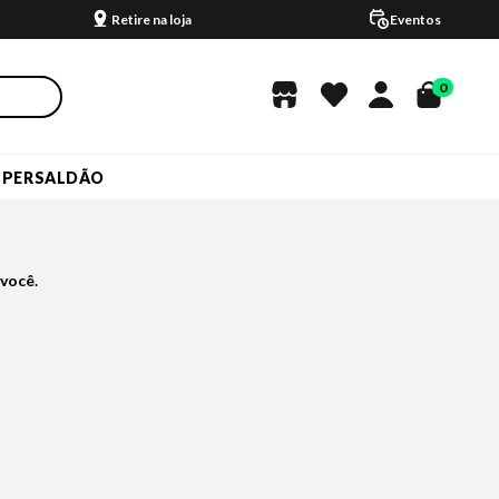
Retire na loja
Eventos
0
UPERSALDÃO
você.