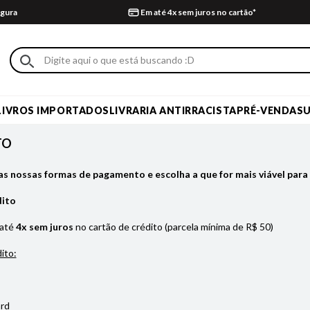
gura
Em até 4x sem juros no cartão*
LIVROS IMPORTADOS
LIVRARIA ANTIRRACISTA
PRÉ-VENDA
S
TO
as nossas formas de pagamento e escolha a que for mais viável para 
dito
 até
4x sem juros
no cartão de crédito (parcela mínima de R$ 50)
ito:
rd