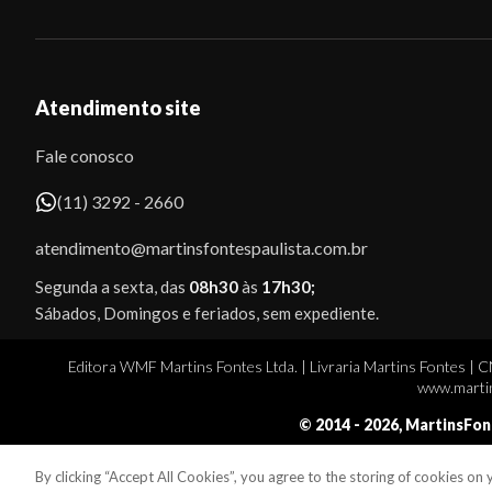
Atendimento site
Fale conosco
(11) 3292 - 2660
atendimento@martinsfontespaulista.com.br
Segunda a sexta, das
08h30
às
17h30;
Sábados, Domingos e feriados, sem expediente.
Editora WMF Martins Fontes Ltda. | Livraria Martins Fontes | 
www.martin
© 2014 -
2026
, MartinsFon
By clicking “Accept All Cookies”, you agree to the storing of cookies on
Sobe