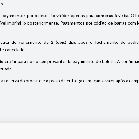
io
pagamentos por boleto são válidos apenas para
compras à vista
. O b
el imprimi-lo posteriormente. Pagamentos por código de barras com le
data de vencimento de 2 (dois) dias após o fechamento do pedido
e cancelado.
io enviar para nós o comprovante de pagamento do boleto. A confirmaç
etuado.
a reserva do produto e o prazo de entrega começam a valer após a com