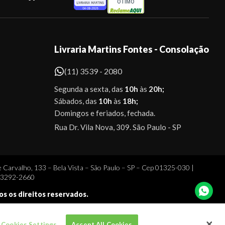
ÓTIMO
Livraria Martins Fontes - Consolação
(11) 3539 - 2080
Segunda a sexta, das
10h
às
20h;
Sábados, das
10h
às
18h;
Domingos e feriados, fechada.
Rua Dr. Vila Nova, 309. São Paulo - SP
 Carvalho, 133 – Bela Vista – São Paulo – SP – Cep 01325-030 |
1 3292-2660
dos os direitos reservados.
Cookies Settings
Accept All Cookies