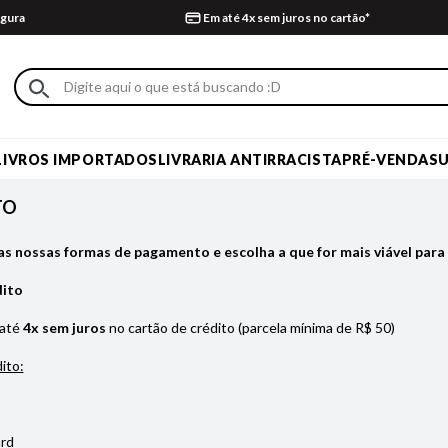
gura
Em até 4x sem juros no cartão*
LIVROS IMPORTADOS
LIVRARIA ANTIRRACISTA
PRÉ-VENDA
S
TO
as nossas formas de pagamento e escolha a que for mais viável para 
dito
 até
4x sem juros
no cartão de crédito (parcela mínima de R$ 50)
ito:
rd