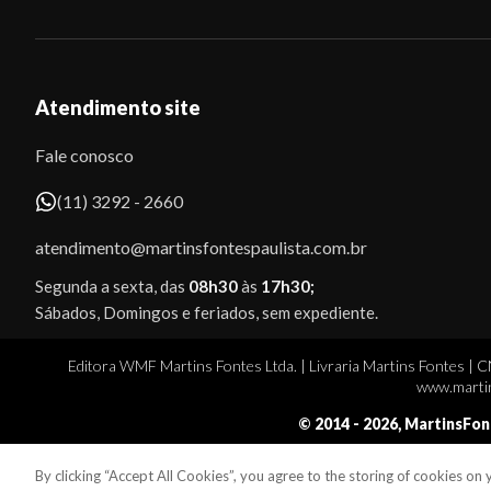
Atendimento site
Fale conosco
(11) 3292 - 2660
atendimento@martinsfontespaulista.com.br
Segunda a sexta, das
08h30
às
17h30;
Sábados, Domingos e feriados, sem expediente.
Editora WMF Martins Fontes Ltda. | Livraria Martins Fontes | 
www.martin
© 2014 -
2026
, MartinsFon
By clicking “Accept All Cookies”, you agree to the storing of cookies on
Sobe