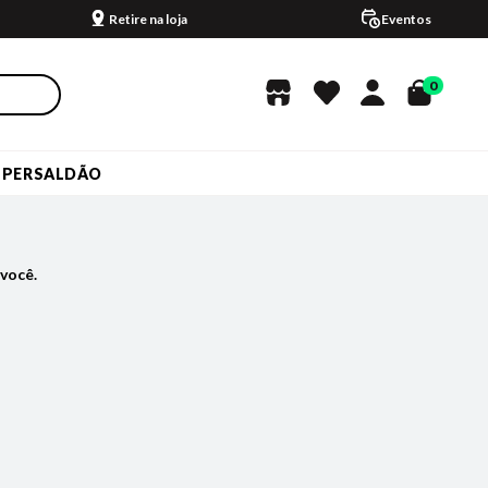
Retire na loja
Eventos
0
UPERSALDÃO
você.