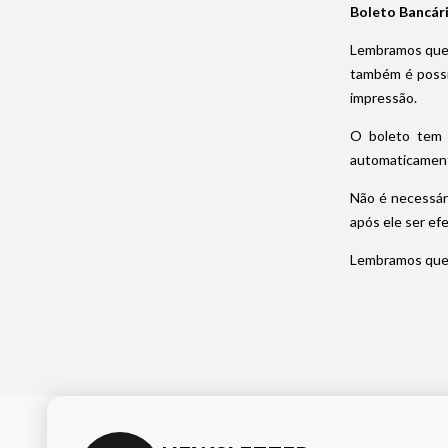
Boleto Bancár
Lembramos que 
também é possív
impressão.
O boleto tem 
automaticament
Não é necessár
após ele ser ef
Lembramos que 