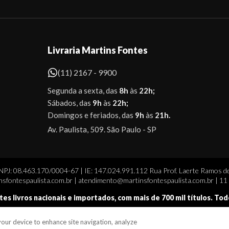
Livraria Martins Fontes
(11) 2167 - 9900
Segunda a sexta, das
8h
às
22h;
Sábados, das
9h
às
22h;
Domingos e feriados, das
9h
às
21h.
Av. Paulista, 509. São Paulo - SP
CNPJ: 08.463.170/0004-67 | IE: 147.024.991.112 Rua Prof. Laerte Ramos de
sfontespaulista.com.br | atendimento@martinsfontespaulista.com.br | 1
tes livros nacionais e importados, com mais de 700 mil títulos. To
 your device to enhance site navigation, analyze