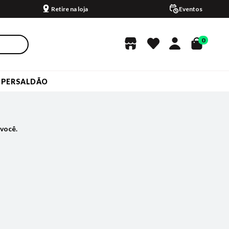
Retire na loja
Eventos
0
UPERSALDÃO
você.