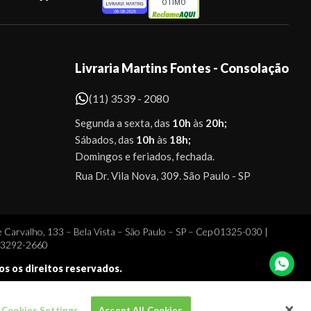
ÓTIMO
Livraria Martins Fontes - Consolação
(11) 3539 - 2080
Segunda a sexta, das
10h
às
20h;
Sábados, das
10h
às
18h;
Domingos e feriados, fechada.
Rua Dr. Vila Nova, 309. São Paulo - SP
 Carvalho, 133 – Bela Vista – São Paulo – SP – Cep 01325-030 |
1 3292-2660
dos os direitos reservados.
Cookies Settings
Accept All Cookies