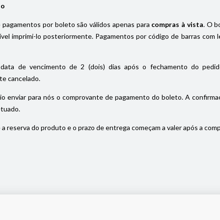
io
pagamentos por boleto são válidos apenas para
compras à vista
. O b
el imprimi-lo posteriormente. Pagamentos por código de barras com le
data de vencimento de 2 (dois) dias após o fechamento do pedido
e cancelado.
io enviar para nós o comprovante de pagamento do boleto. A confirmaç
etuado.
a reserva do produto e o prazo de entrega começam a valer após a com