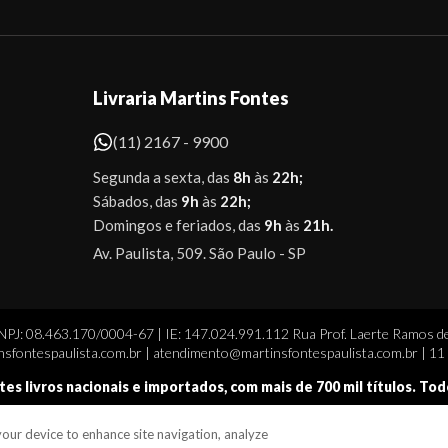
Livraria Martins Fontes
(11) 2167 - 9900
Segunda a sexta, das
8h
às
22h;
Sábados, das
9h
às
22h;
Domingos e feriados, das
9h
às
21h.
Av. Paulista, 509. São Paulo - SP
CNPJ: 08.463.170/0004-67 | IE: 147.024.991.112 Rua Prof. Laerte Ramos de
sfontespaulista.com.br | atendimento@martinsfontespaulista.com.br | 1
tes livros nacionais e importados, com mais de 700 mil títulos. To
 your device to enhance site navigation, analyze