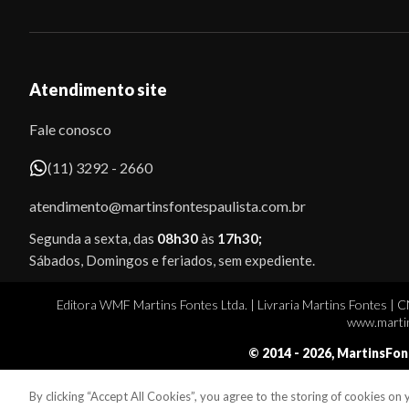
Atendimento site
Fale conosco
(11) 3292 - 2660
atendimento@martinsfontespaulista.com.br
Segunda a sexta, das
08h30
às
17h30;
Sábados, Domingos e feriados, sem expediente.
Editora WMF Martins Fontes Ltda. | Livraria Martins Fontes | 
www.martin
© 2014 -
2026
, MartinsFon
By clicking “Accept All Cookies”, you agree to the storing of cookies on
Sobe