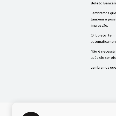
Boleto Bancár
Lembramos que 
também é possív
impressão.
O boleto tem 
automaticament
Não é necessár
após ele ser ef
Lembramos que 