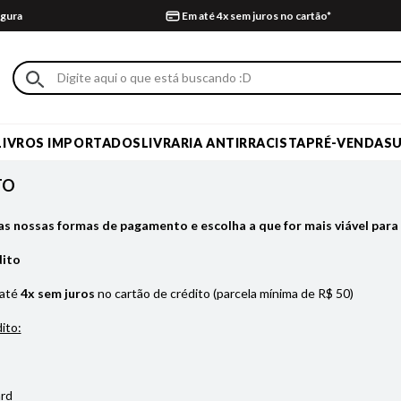
gura
Em até 4x sem juros no cartão*
LIVROS IMPORTADOS
LIVRARIA ANTIRRACISTA
PRÉ-VENDA
S
TO
as nossas formas de pagamento e escolha a que for mais viável para 
dito
 até
4x sem juros
no cartão de crédito (parcela mínima de R$ 50)
ito:
rd