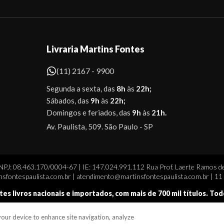
Livraria Martins Fontes
(11) 2167 - 9900
Segunda a sexta, das
8h
às
22h;
Sábados, das
9h
às
22h;
Domingos e feriados, das
9h
às
21h.
Av. Paulista, 509. São Paulo - SP
CNPJ: 08.463.170/0004-67 | IE: 147.024.991.112 Rua Prof. Laerte Ramos de
sfontespaulista.com.br | atendimento@martinsfontespaulista.com.br | 1
tes livros nacionais e importados, com mais de 700 mil títulos. To
 your device to enhance site navigation, analyze