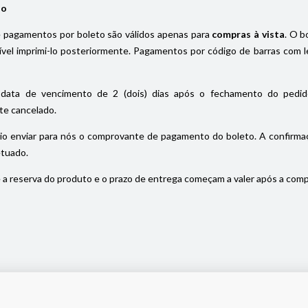
io
pagamentos por boleto são válidos apenas para
compras à vista
. O b
el imprimi-lo posteriormente. Pagamentos por código de barras com le
data de vencimento de 2 (dois) dias após o fechamento do pedido
e cancelado.
io enviar para nós o comprovante de pagamento do boleto. A confirmaç
etuado.
a reserva do produto e o prazo de entrega começam a valer após a com