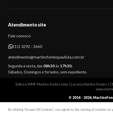
Atendimento site
Fale conosco
(11) 3292 - 2660
atendimento@martinsfontespaulista.com.br
Segunda a sexta, das
08h30
às
17h30;
Sábados, Domingos e feriados, sem expediente.
Editora WMF Martins Fontes Ltda. | Livraria Martins Fontes | 
www.martin
© 2014 -
2026
, MartinsFon
By clicking “Accept All Cookies”, you agree to the storing of cookies on
Sobe