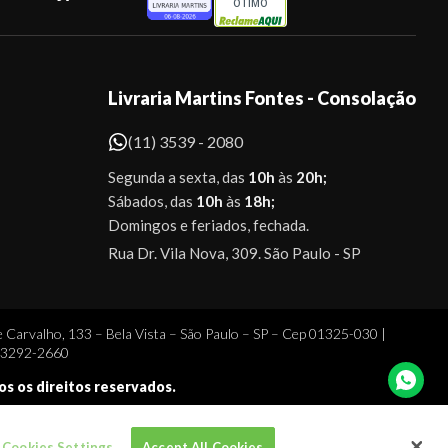
ÓTIMO
Livraria Martins Fontes - Consolação
(11) 3539 - 2080
Segunda a sexta, das
10h
às
20h;
Sábados, das
10h
às
18h;
Domingos e feriados, fechada.
Rua Dr. Vila Nova, 309. São Paulo - SP
 Carvalho, 133 – Bela Vista – São Paulo – SP – Cep 01325-030 |
1 3292-2660
dos os direitos reservados.
Cookies Settings
Accept All Cookies