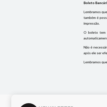
Boleto Bancár
Lembramos que 
também é possív
impressão.
O boleto tem 
automaticament
Não é necessár
após ele ser ef
Lembramos que 