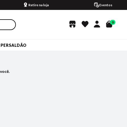
Retire na loja
Eventos
0
UPERSALDÃO
você.