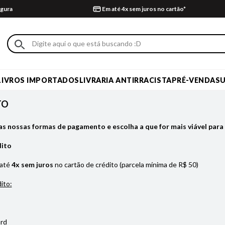
gura
Em até 4x sem juros no cartão*
LIVROS IMPORTADOS
LIVRARIA ANTIRRACISTA
PRÉ-VENDA
S
TO
as nossas formas de pagamento e escolha a que for mais viável para 
dito
 até
4x sem juros
no cartão de crédito (parcela mínima de R$ 50)
ito:
rd