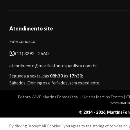
Atendimento site
Fale conosco
(11) 3292 - 2660
atendimento@martinsfontespaulista.com.br
Segunda a sexta, das
08h30
às
17h30;
Sábados, Domingos e feriados, sem expediente.
Editora WMF Martins Fontes Ltda. | Livraria Martins Fontes | 
www.martin
© 2014 -
2026
, MartinsFon
By clicking “Accept All Cookies”, you agree to the storing of cookies on
Sobe