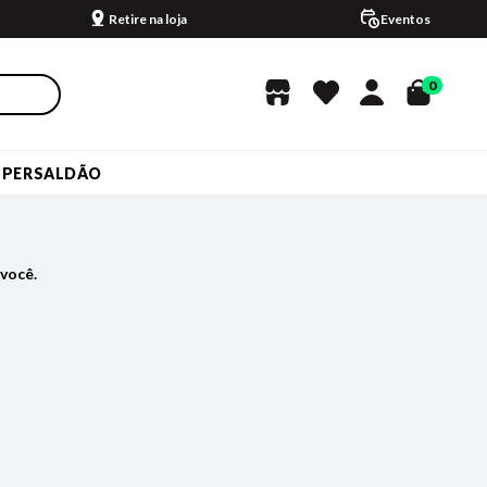
Retire na loja
Eventos
0
UPERSALDÃO
você.