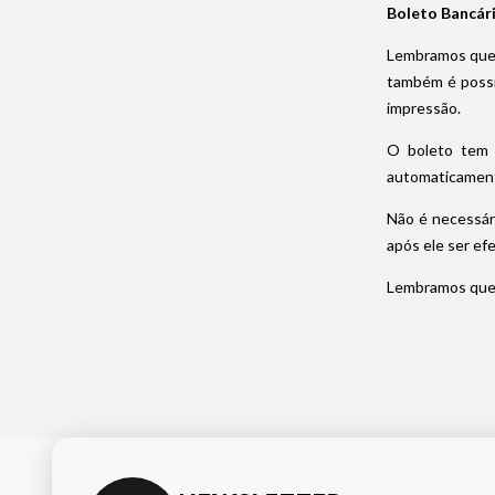
Boleto Bancár
Lembramos que 
também é possív
impressão.
O boleto tem 
automaticament
Não é necessár
após ele ser ef
Lembramos que 