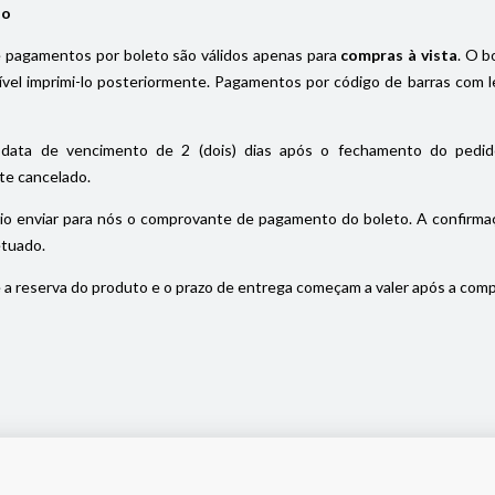
io
pagamentos por boleto são válidos apenas para
compras à vista
. O b
el imprimi-lo posteriormente. Pagamentos por código de barras com le
data de vencimento de 2 (dois) dias após o fechamento do pedido
e cancelado.
io enviar para nós o comprovante de pagamento do boleto. A confirmaç
etuado.
a reserva do produto e o prazo de entrega começam a valer após a com