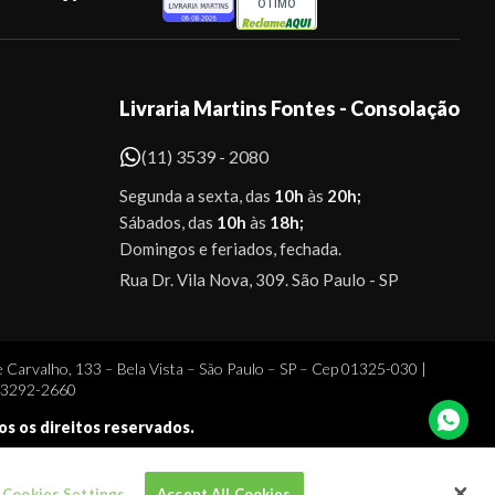
ÓTIMO
Livraria Martins Fontes - Consolação
(11) 3539 - 2080
Segunda a sexta, das
10h
às
20h;
Sábados, das
10h
às
18h;
Domingos e feriados, fechada.
Rua Dr. Vila Nova, 309. São Paulo - SP
 Carvalho, 133 – Bela Vista – São Paulo – SP – Cep 01325-030 |
1 3292-2660
dos os direitos reservados.
Cookies Settings
Accept All Cookies