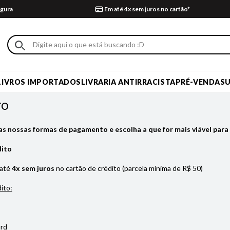
gura
Em até 4x sem juros no cartão*
LIVROS IMPORTADOS
LIVRARIA ANTIRRACISTA
PRÉ-VENDA
S
TO
as nossas formas de pagamento e escolha a que for mais viável para 
dito
 até
4x sem juros
no cartão de crédito (parcela mínima de R$ 50)
ito:
rd