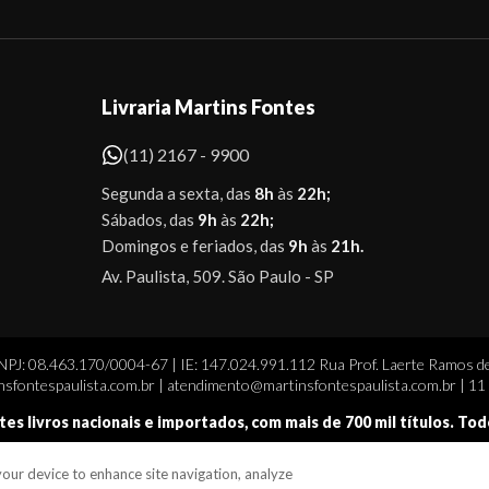
Livraria Martins Fontes
(11) 2167 - 9900
Segunda a sexta, das
8h
às
22h;
Sábados, das
9h
às
22h;
Domingos e feriados, das
9h
às
21h.
Av. Paulista, 509. São Paulo - SP
CNPJ: 08.463.170/0004-67 | IE: 147.024.991.112 Rua Prof. Laerte Ramos de
sfontespaulista.com.br | atendimento@martinsfontespaulista.com.br | 1
tes livros nacionais e importados, com mais de 700 mil títulos. To
 your device to enhance site navigation, analyze