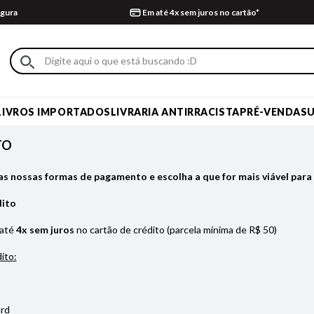
gura
Em até 4x sem juros no cartão*
LIVROS IMPORTADOS
LIVRARIA ANTIRRACISTA
PRÉ-VENDA
S
TO
as nossas formas de pagamento e escolha a que for mais viável para 
dito
 até
4x sem juros
no cartão de crédito (parcela mínima de R$ 50)
ito:
rd