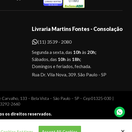
ÓTIMO
Livraria Martins Fontes - Consolação
(11) 3539 - 2080
Segunda a sexta, das
10h
às
20h;
Sábados, das
10h
às
18h;
Domingos e feriados, fechada.
Rua Dr. Vila Nova, 309. São Paulo - SP
 Carvalho, 133 – Bela Vista – São Paulo – SP – Cep 01325-030 |
1 3292-2660
dos os direitos reservados.
Cookies Settings
Accept All Cookies