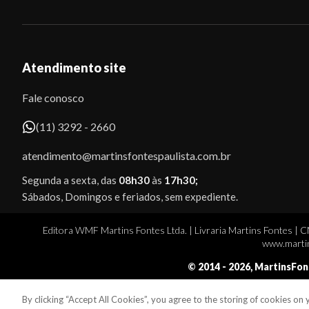
Atendimento site
Fale conosco
(11) 3292 - 2660
atendimento@martinsfontespaulista.com.br
Segunda a sexta, das
08h30
às
17h30;
Sábados, Domingos e feriados, sem expediente.
Editora WMF Martins Fontes Ltda. | Livraria Martins Fontes | 
www.martin
© 2014 -
2026
, MartinsFon
By clicking “Accept All Cookies”, you agree to the storing of cookies on
Sobe