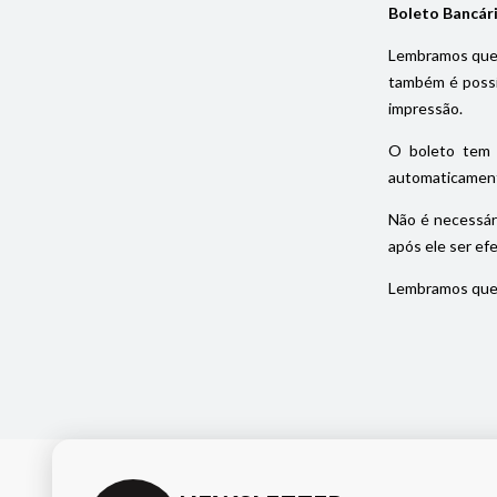
Boleto Bancár
Lembramos que 
também é possív
impressão.
O boleto tem 
automaticament
Não é necessár
após ele ser ef
Lembramos que 