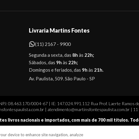
Livraria Martins Fontes
(11) 2167 - 9900
Segunda a sexta, das
8h
às
22h;
Sábados, das
9h
às
22h;
Domingos e feriados, das
9h
às
21h.
Av. Paulista, 509. São Paulo - SP
CNPJ: 08.463.170/0004-67 | IE: 147.024.991.112 Rua Prof. Laerte Ramos de
sfontespaulista.com.br | atendimento@martinsfontespaulista.com.br | 1
tes livros nacionais e importados, com mais de 700 mil títulos. To
 your device to enhance site navigation, analyze