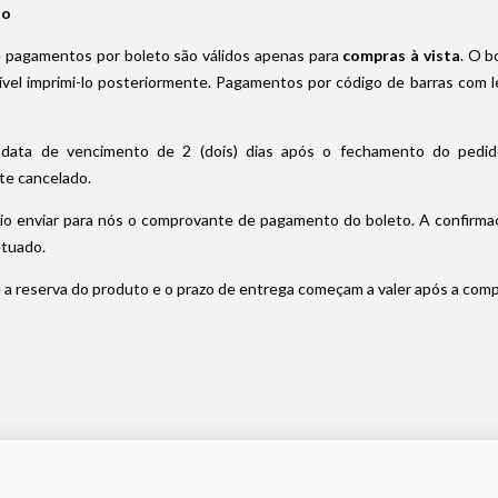
io
pagamentos por boleto são válidos apenas para
compras à vista
. O b
el imprimi-lo posteriormente. Pagamentos por código de barras com le
data de vencimento de 2 (dois) dias após o fechamento do pedido
e cancelado.
io enviar para nós o comprovante de pagamento do boleto. A confirmaç
etuado.
a reserva do produto e o prazo de entrega começam a valer após a com