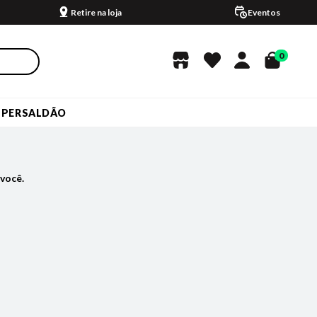
Retire na loja
Eventos
0
UPERSALDÃO
você.