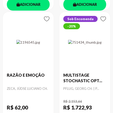
ADICIONAR
ADICIONAR
Sob Encomenda
20%
RAZÃO E EMOÇÃO
MULTISTAGE
STOCHASTIC OPT...
Autor
Autor
ZECA, JÚDSE LUCIANO CH.
PFLUG, GEORG CH. | P...
R$ 2.153,66
R$ 62
,00
R$ 1.722
,93