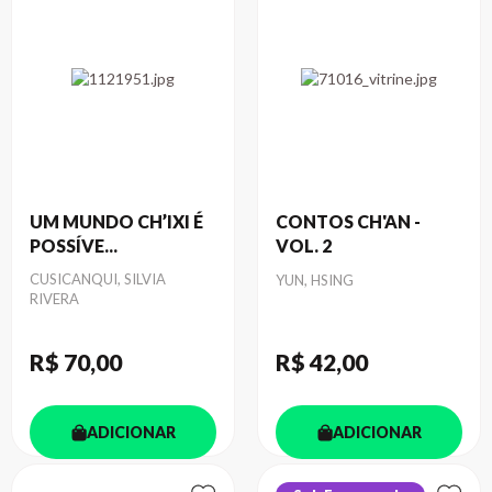
UM MUNDO CH’IXI É
CONTOS CH'AN -
POSSÍVE...
VOL. 2
Autor
CUSICANQUI, SILVIA
Autor
YUN, HSING
RIVERA
R$ 70
,00
R$ 42
,00
ADICIONAR
ADICIONAR