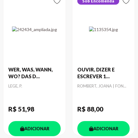
Sob Encomenda
WER, WAS, WANN,
OUVIR, DIZER E
WO? DAS D...
ESCREVER 1...
Autor
Autor
LEGE, P.
ROMBERT, JOANA | FON...
R$ 51
,98
R$ 88
,00
ADICIONAR
ADICIONAR