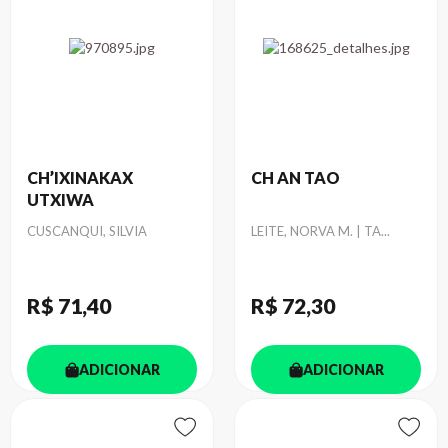
CH’IXINAKAX
CH AN TAO
UTXIWA
Autor
Autor
CUSCANQUI, SILVIA
LEITE, NORVA M. | TA...
R$ 71
,40
R$ 72
,30
ADICIONAR
ADICIONAR