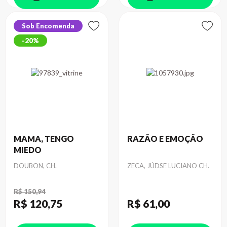
Sob Encomenda
20%
MAMA, TENGO
RAZÃO E EMOÇÃO
MIEDO
Autor
Autor
DOUBON, CH.
ZECA, JÚDSE LUCIANO CH.
R$ 150,94
R$ 120
,75
R$ 61
,00