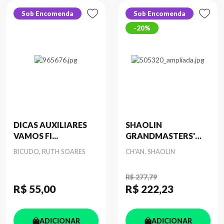
Sob Encomenda
Sob Encomenda
20%
DICAS AUXILIARES
SHAOLIN
VAMOS FI...
GRANDMASTERS'
TEX...
Autor
Autor
BICUDO, RUTH SOARES
CH'AN, SHAOLIN
R$ 277,79
R$ 55
,00
R$ 222
,23
ADICIONAR
ADICIONAR