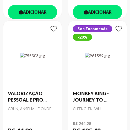
ADICIONAR
ADICIONAR
Sob Encomenda
20%
VALORIZAÇÃO
MONKEY KING -
PESSOAL E PRO...
JOURNEY TO ...
Autor
Autor
GRUN, ANSELM | DONDE...
CH'ENG-EN, WU
R$ 244,28