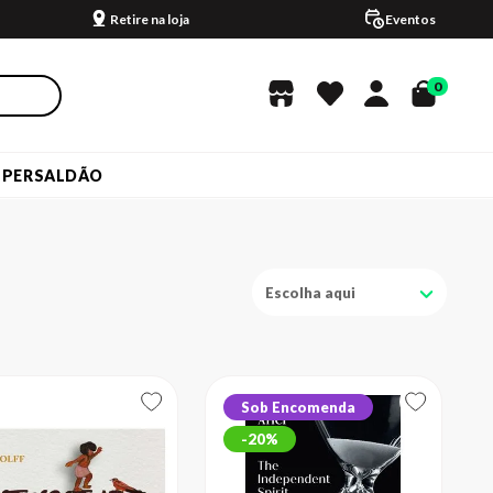
Retire na loja
Eventos
0
UPERSALDÃO
Escolha aqui
Sob Encomenda
20%