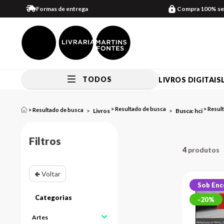
Formas de entrega
Compra 100% se
TODOS
LIVROS DIGITAIS
Livros
Busca: hci
Filtros
4
🢀 Voltar
Sob En
20%
Artes