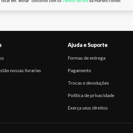
 clicar em “enviar” concordo com os
Termos de uso
da Martins Fontes
s
Ajuda e Suporte
os
Formas de entrega
stão nossas livrarias
Pagamento
Trocas e devoluções
Política de privacidade
Exerça seus direitos