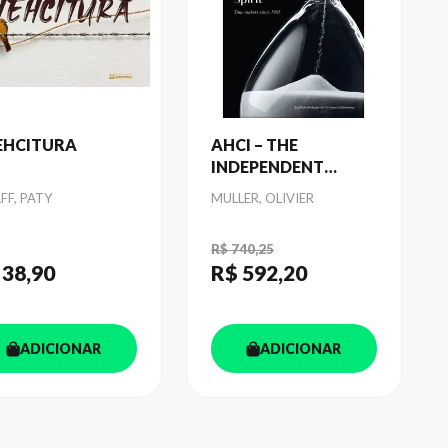
EHCITURA
AHCI – THE
INDEPENDENT
SPIRIT
or
Autor
FF, PATY
MULLER, OLIVIER
R$ 740,25
 38
,90
R$ 592
,20
ADICIONAR
ADICIONAR