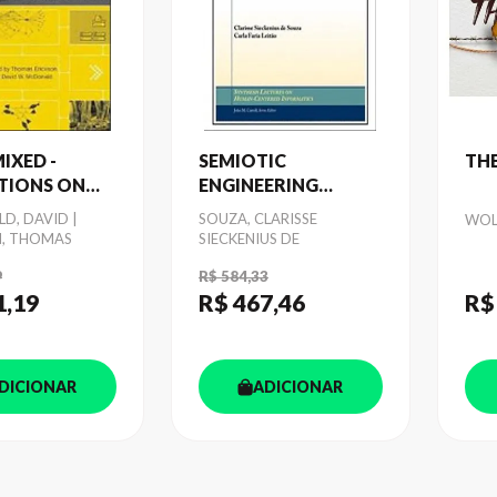
IXED -
SEMIOTIC
TH
TIONS ON
ENGINEERING
 THAT HAVE
METHODS FOR
D, DAVID |
Autor
SOUZA, CLARISSE
Aut
WOL
NCED THE HCI
SCIENTIFIC
N, THOMAS
SIECKENIUS DE
NITY
RESEARCH IN HCI
9
R$ 584,33
1
,19
R$ 467
,46
R$
DICIONAR
ADICIONAR