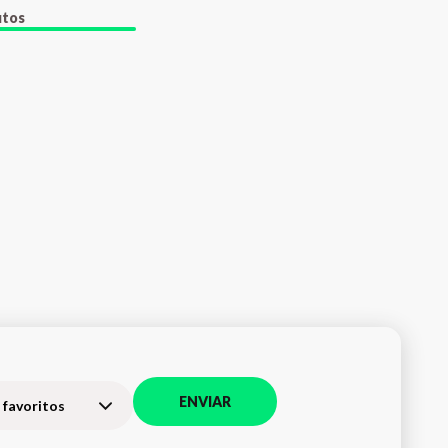
utos
ENVIAR
 favoritos