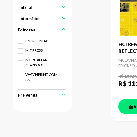
Infantil
Informática
ENTRELINHAS
HCI REM
MIT PRESS
REFLEC
WORKS
MORGAN AND
Autor
MCDONAL
INFLUE
CLAYPOOL
ERICKSO
COMMU
WATCHPRINT COM
R$ 138,9
SARL
R$ 11
Pré venda
A