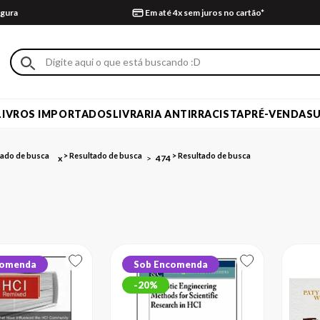
gura
Em até 4x sem juros no cartão*
LIVROS IMPORTADOS
LIVRARIA ANTIRRACISTA
PRÉ-VENDA
S
x
474
comenda
Sob Encomenda
20%