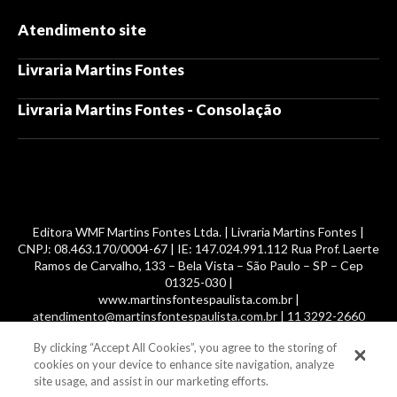
Atendimento site
Livraria Martins Fontes
Livraria Martins Fontes - Consolação
Editora WMF Martins Fontes Ltda. | Livraria Martins Fontes |
CNPJ: 08.463.170/0004-67 | IE: 147.024.991.112 Rua Prof. Laerte
Ramos de Carvalho, 133 – Bela Vista – São Paulo – SP – Cep
01325-030 |
www.martinsfontespaulista.com.br |
atendimento@martinsfontespaulista.com.br | 11 3292-2660
By clicking “Accept All Cookies”, you agree to the storing of
© 2014 -
2026
, MartinsFontes livros nacionais e importados,
cookies on your device to enhance site navigation, analyze
com mais de 700 mil títulos. Todos os direitos reservados.
site usage, and assist in our marketing efforts.