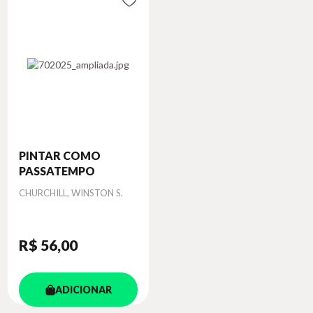
PINTAR COMO
PASSATEMPO
Autor
CHURCHILL, WINSTON S.
R$ 56
,00
ADICIONAR