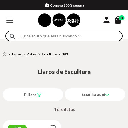
Compra 100% segura
Formas de entrega
Retire na loja
Eventos
Em até 4x sem juros no cartão*
0
Livros
Artes
Escultura
182
Livros de Escultura
Escolha aqui
Filtrar
1