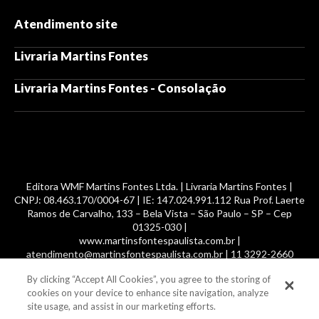
Atendimento site
Livraria Martins Fontes
Livraria Martins Fontes - Consolação
Editora WMF Martins Fontes Ltda. | Livraria Martins Fontes |
CNPJ: 08.463.170/0004-67 | IE: 147.024.991.112 Rua Prof. Laerte
Ramos de Carvalho, 133 – Bela Vista – São Paulo – SP – Cep
01325-030 |
www.martinsfontespaulista.com.br |
atendimento@martinsfontespaulista.com.br | 11 3292-2660
By clicking “Accept All Cookies”, you agree to the storing of
© 2014 -
2026
, MartinsFontes livros nacionais e importados,
cookies on your device to enhance site navigation, analyze
com mais de 700 mil títulos. Todos os direitos reservados.
site usage, and assist in our marketing efforts.