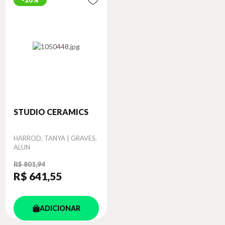
20%
STUDIO CERAMICS
Autor
HARROD, TANYA | GRAVES,
ALUN
R$ 801,94
R$ 641
,55
ADICIONAR