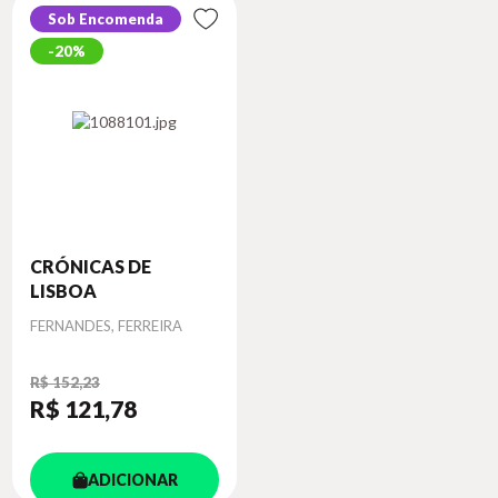
Sob Encomenda
20%
CRÓNICAS DE
LISBOA
Autor
FERNANDES, FERREIRA
R$ 152,23
R$ 121
,78
ADICIONAR