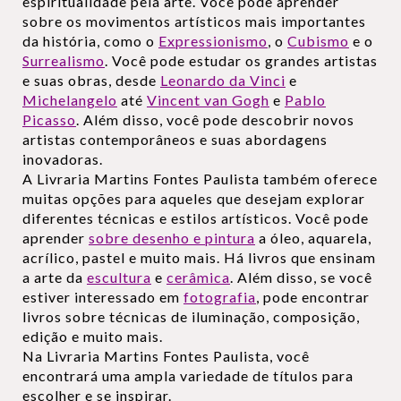
espiritualidade pela arte. Você pode aprender
sobre os movimentos artísticos mais importantes
da história, como o
Expressionismo
, o
Cubismo
e o
Surrealismo
. Você pode estudar os grandes artistas
e suas obras, desde
Leonardo da Vinci
e
Michelangelo
até
Vincent van Gogh
e
Pablo
Picasso
. Além disso, você pode descobrir novos
artistas contemporâneos e suas abordagens
inovadoras.
A Livraria Martins Fontes Paulista também oferece
muitas opções para aqueles que desejam explorar
diferentes técnicas e estilos artísticos. Você pode
aprender
sobre desenho e pintura
a óleo, aquarela,
acrílico, pastel e muito mais. Há livros que ensinam
a arte da
escultura
e
cerâmica
. Além disso, se você
estiver interessado em
fotografia
, pode encontrar
livros sobre técnicas de iluminação, composição,
edição e muito mais.
Na Livraria Martins Fontes Paulista, você
encontrará uma ampla variedade de títulos para
escolher e se inspirar.