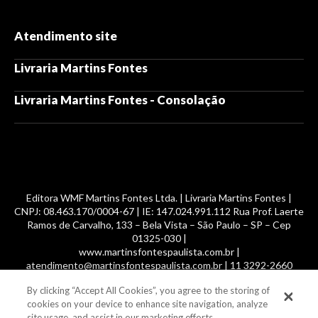
Atendimento site
Livraria Martins Fontes
Livraria Martins Fontes - Consolação
Editora WMF Martins Fontes Ltda. | Livraria Martins Fontes |
CNPJ: 08.463.170/0004-67 | IE: 147.024.991.112 Rua Prof. Laerte
Ramos de Carvalho, 133 – Bela Vista – São Paulo – SP – Cep
01325-030 |
www.martinsfontespaulista.com.br |
atendimento@martinsfontespaulista.com.br | 11 3292-2660
By clicking “Accept All Cookies”, you agree to the storing of
© 2014 -
2026
, MartinsFontes livros nacionais e importados,
cookies on your device to enhance site navigation, analyze
com mais de 700 mil títulos. Todos os direitos reservados.
site usage, and assist in our marketing efforts.