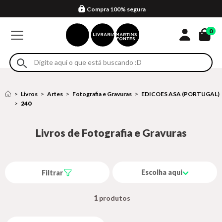
Compra 100% segura
Formas de entrega
Retire na loja
Eventos
Em até 4x sem juros no cartão*
0
Livros
Artes
Fotografia e Gravuras
EDICOES ASA (PORTUGAL)
240
Livros de Fotografia e Gravuras
Escolha aqui
Filtrar
1