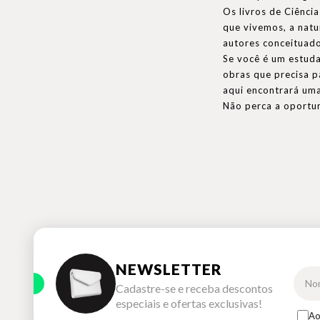
Os livros de Ciênci
que vivemos, a natu
autores conceituado
Se você é um estuda
obras que precisa p
aqui encontrará um
Não perca a oportu
NEWSLETTER
Cadastre-se e receba descontos
especiais e ofertas exclusivas!
Ao