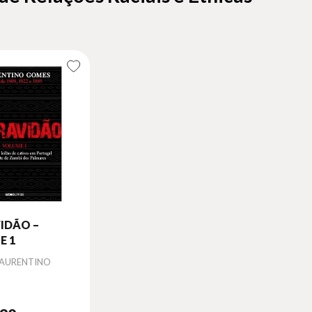
IDÃO –
E 1
LAURENTINO