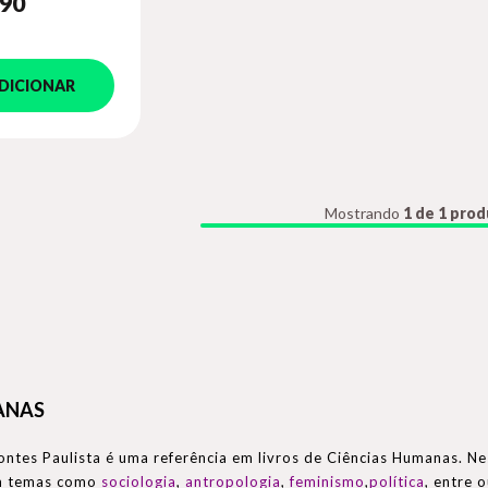
,90
DICIONAR
Mostrando
1 de 1 pro
ANAS
Fontes Paulista é uma referência em livros de Ciências Humanas. N
m temas como
sociologia
,
antropologia
,
feminismo
,
política
, entre 