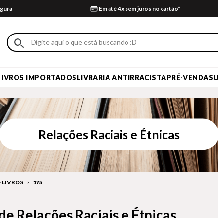
gura
Em até 4x sem juros no cartão*
LIVROS IMPORTADOS
LIVRARIA ANTIRRACISTA
PRÉ-VENDA
S
Relações Raciais e Étnicas
 LIVROS
175
 de Relações Raciais e Étnicas