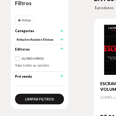
Filtros
1
🢀 Voltar
Relações Raciais e Étnicas
GLOBO LIVROS
Veja todas as opções
Pré venda
ESCRAV
VOLUM
Autor
GOMES, 
LIMPAR FILTROS