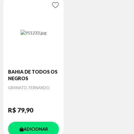
BAHIA DE TODOS OS
NEGROS
Autor
GRANATO, FERNANDO
R$ 79
,90
ADICIONAR