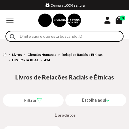
Compra 100% segura
Formas de entrega
Retire na loja
Eventos
Em até 4x sem juros no cartão*
0
Livros
Ciências Humanas
Relações Raciais e Étnicas
HISTORIA REAL
474
Livros de Relações Raciais e Étnicas
Escolha aqui
Filtrar
1