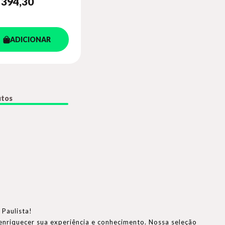
 394
,30
ADICIONAR
utos
 Paulista!
enriquecer sua experiência e conhecimento. Nossa seleção