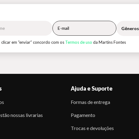
Gêneros
 clicar em “enviar” concordo com os
Termos de uso
da Martins Fontes
s
Ajuda e Suporte
os
Formas de entrega
stão nossas livrarias
Pagamento
Trocas e devoluções