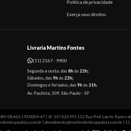
Política de privacidade
Exerça seus direitos
Livraria Martins Fontes
(11) 2167 - 9900
Segunda a sexta, das
8h
às
22h;
Sábados, das
9h
às
22h;
Domingos e feriados, das
9h
às
21h.
Av. Paulista, 509. São Paulo - SP
CNPJ: 08.463.170/0004-67 | IE: 147.024.991.112 Rua Prof. Laerte Ramos de
sfontespaulista.com.br | atendimento@martinsfontespaulista.com.br | 1