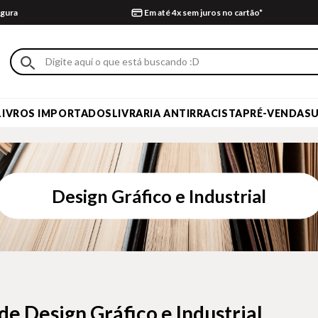
gura
Em até 4x sem juros no cartão*
LIVROS IMPORTADOS
LIVRARIA ANTIRRACISTA
PRÉ-VENDA
S
Design Gráfico e Industrial
 de Design Gráfico e Industrial