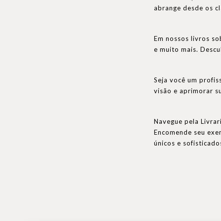
abrange desde os c
Em nossos livros so
e muito mais. Descu
Seja você um profis
visão e aprimorar s
Navegue pela Livrar
Encomende seu exemp
únicos e sofisticad