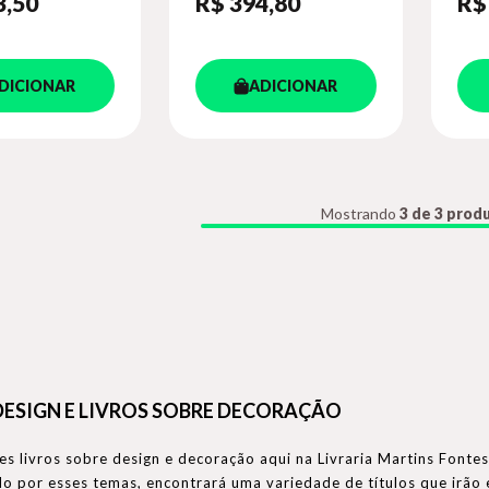
3
,50
R$ 394
,80
R$
DICIONAR
ADICIONAR
Mostrando
3 de 3 prod
DESIGN E LIVROS SOBRE DECORAÇÃO
s livros sobre design e decoração aqui na Livraria Martins Fontes
o por esses temas, encontrará uma variedade de títulos que irão 