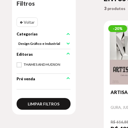
Filtros
3
🢀 Voltar
20%
Design Gráfico e Industrial
THAMES AND HUDSON
Pré venda
ARTISA
LIMPAR FILTROS
Autor
GURA, JU
R$ 616,8