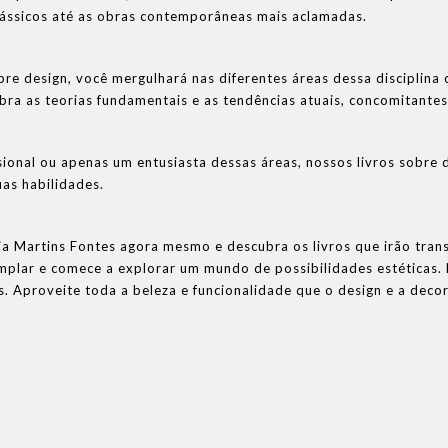
lássicos até as obras contemporâneas mais aclamadas.
bre design, você mergulhará nas diferentes áreas dessa disciplina
bra as teorias fundamentais e as tendências atuais, concomitantes 
sional ou apenas um entusiasta dessas áreas, nossos livros sobre 
uas habilidades.
ia Martins Fontes agora mesmo e descubra os livros que irão tran
lar e comece a explorar um mundo de possibilidades estéticas. N
os. Aproveite toda a beleza e funcionalidade que o design e a dec