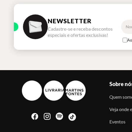
NEWSLETTER
Cadastre-se e receba descontos
especiais e ofertas exclusivas!
Ao
Sobre nó
Quem som
Veja onde e
Eventos