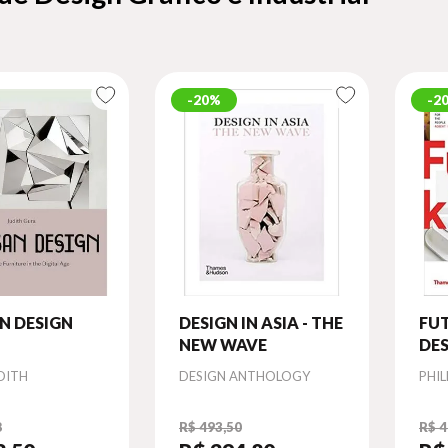
20%
2
N DESIGN
DESIGN IN ASIA - THE
FUT
NEW WAVE
DES
THE
Autor
Aut
DITH
DESIGN ANTHOLOGY
PHIL
8
R$ 493,50
R$ 4